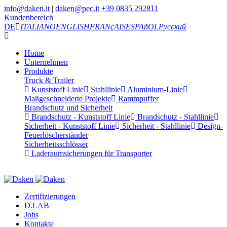
info@daken.it
|
daken@pec.it
+39 0835 292811
Kundenbereich
DE
ITALIANO
ENGLISH
FRANçAIS
ESPAñOL
Русский
Home
Unternehmen
Produkte
Truck & Trailer
Kunststoff Linie
Stahllinie
Aluminium-Linie
Maßgeschneiderte Projekte
Rammpuffer
Brandschutz und Sicherheit
Brandschutz - Kunststoff Linie
Brandschutz - Stahllinie
Sicherheit - Kunststoff Linie
Sicherheit - Stahllinie
Design-
Feuerlöscherständer
Sicherheitsschlösser
Laderaumsicherungen für Transporter
Zertifizierungen
D.LAB
Jobs
Kontakte