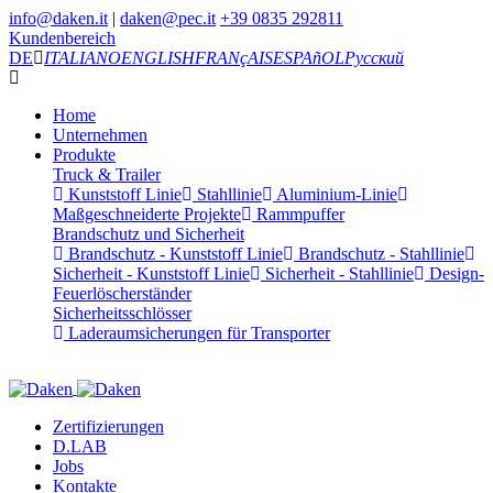
info@daken.it
|
daken@pec.it
+39 0835 292811
Kundenbereich
DE
ITALIANO
ENGLISH
FRANçAIS
ESPAñOL
Русский
Home
Unternehmen
Produkte
Truck & Trailer
Kunststoff Linie
Stahllinie
Aluminium-Linie
Maßgeschneiderte Projekte
Rammpuffer
Brandschutz und Sicherheit
Brandschutz - Kunststoff Linie
Brandschutz - Stahllinie
Sicherheit - Kunststoff Linie
Sicherheit - Stahllinie
Design-
Feuerlöscherständer
Sicherheitsschlösser
Laderaumsicherungen für Transporter
Zertifizierungen
D.LAB
Jobs
Kontakte