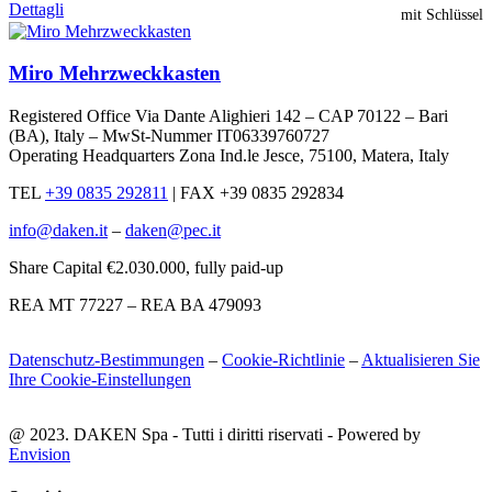
Dettagli
mit Schlüssel
Miro Mehrzweckkasten
Registered Office Via Dante Alighieri 142 – CAP 70122 – Bari
(BA), Italy – MwSt-Nummer IT06339760727
Operating Headquarters Zona Ind.le Jesce, 75100, Matera, Italy
TEL
+39 0835 292811
|
FAX +39 0835 292834
info@daken.it
–
daken@pec.it
Share Capital €2.030.000, fully paid-up
REA MT 77227 – REA BA 479093
Datenschutz-Bestimmungen
–
Cookie-Richtlinie
–
Aktualisieren Sie
Ihre Cookie-Einstellungen
@ 2023. DAKEN Spa - Tutti i diritti riservati - Powered by
Envision