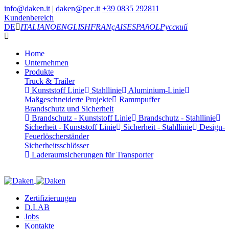
info@daken.it
|
daken@pec.it
+39 0835 292811
Kundenbereich
DE
ITALIANO
ENGLISH
FRANçAIS
ESPAñOL
Русский
Home
Unternehmen
Produkte
Truck & Trailer
Kunststoff Linie
Stahllinie
Aluminium-Linie
Maßgeschneiderte Projekte
Rammpuffer
Brandschutz und Sicherheit
Brandschutz - Kunststoff Linie
Brandschutz - Stahllinie
Sicherheit - Kunststoff Linie
Sicherheit - Stahllinie
Design-
Feuerlöscherständer
Sicherheitsschlösser
Laderaumsicherungen für Transporter
Zertifizierungen
D.LAB
Jobs
Kontakte