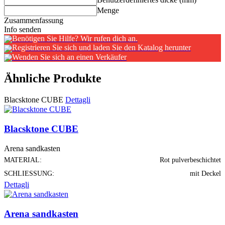
Menge
Zusammenfassung
Info senden
Benötigen Sie Hilfe? Wir rufen dich an.
Registrieren Sie sich und laden Sie den Katalog herunter
Wenden Sie sich an einen Verkäufer
Ähnliche Produkte
Blacsktone CUBE
Dettagli
Blacsktone CUBE
Arena sandkasten
MATERIAL:
Rot pulverbeschichtet
SCHLIESSUNG:
mit Deckel
Dettagli
Arena sandkasten