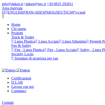
info@daken.it
|
daken@pec.it
+39 0835 292811
Area riservata
IT
ENGLISH
FRANçAIS
ESPAñOL
DEUTSCH
Русский
Home
Chi siamo
Prodotti
Truck & Trailer
Linea Plastica
Linea Acciaio
Linea Alluminio
Progetti Pe
Fire & Safety
Fire - Linea Plastica
Fire - Linea Acciaio
Safety - Linea Pl
Security Locks
Serrature di sicurezza per van
Certificazioni
D.LAB
Lavora con noi
Contattaci
Contatti