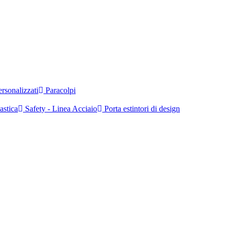
rsonalizzati
Paracolpi
astica
Safety - Linea Acciaio
Porta estintori di design