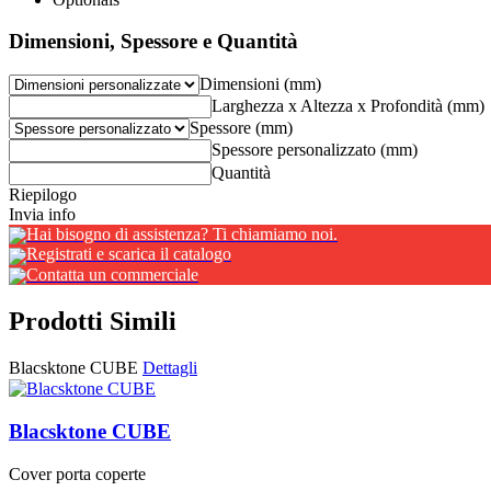
Dimensioni, Spessore e Quantità
Dimensioni (mm)
Larghezza x Altezza x Profondità (mm)
Spessore (mm)
Spessore personalizzato (mm)
Quantità
Riepilogo
Invia info
Hai bisogno di assistenza? Ti chiamiamo noi.
Registrati e scarica il catalogo
Contatta un commerciale
Prodotti Simili
Blacsktone CUBE
Dettagli
Blacsktone CUBE
Cover porta coperte