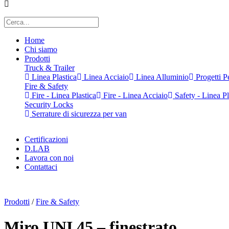
Home
Chi siamo
Prodotti
Truck & Trailer
Linea Plastica
Linea Acciaio
Linea Alluminio
Progetti Pe
Fire & Safety
Fire - Linea Plastica
Fire - Linea Acciaio
Safety - Linea Pl
Security Locks
Serrature di sicurezza per van
Certificazioni
D.LAB
Lavora con noi
Contattaci
x
Prodotti
/
Fire & Safety
Miro UNI 45 – finestrato