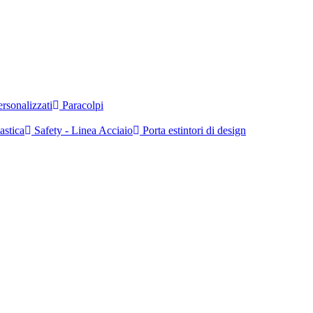
rsonalizzati
Paracolpi
astica
Safety - Linea Acciaio
Porta estintori di design