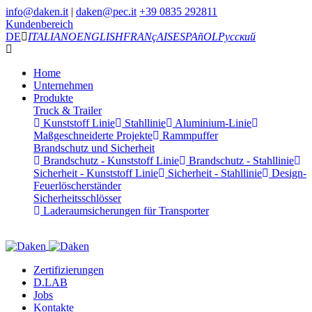
info@daken.it
|
daken@pec.it
+39 0835 292811
Kundenbereich
DE
ITALIANO
ENGLISH
FRANçAIS
ESPAñOL
Русский
Home
Unternehmen
Produkte
Truck & Trailer
Kunststoff Linie
Stahllinie
Aluminium-Linie
Maßgeschneiderte Projekte
Rammpuffer
Brandschutz und Sicherheit
Brandschutz - Kunststoff Linie
Brandschutz - Stahllinie
Sicherheit - Kunststoff Linie
Sicherheit - Stahllinie
Design-
Feuerlöscherständer
Sicherheitsschlösser
Laderaumsicherungen für Transporter
Zertifizierungen
D.LAB
Jobs
Kontakte