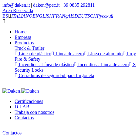
info@daken.it
|
daken@pec.it
+39 0835 292811
Area Reservada
ES
ITALIANO
ENGLISH
FRANçAIS
DEUTSCH
Русский
Home
Empresa
Productos
Truck & Trailer
Línea de plástico
Linea de acero
Línea de aluminio
Proy
Fire & Safety
Incendios - Línea de plástico
Incendios - Linea de acero
Se
Security Locks
Cerraduras de seguridad para furgoneta
Certificaciones
D.LAB
Trabaja con nosotros
Contactos
Contactos