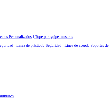
ectos Personalizados
Tope paragolpes traseros
guridad - Línea de plástico
Seguridad - Linea de acero
Soportes de 
multiusos