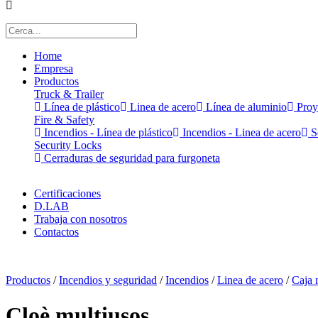
Home
Empresa
Productos
Truck & Trailer
Línea de plástico
Linea de acero
Línea de aluminio
Proy
Fire & Safety
Incendios - Línea de plástico
Incendios - Linea de acero
Se
Security Locks
Cerraduras de seguridad para furgoneta
Certificaciones
D.LAB
Trabaja con nosotros
Contactos
x
Productos
/
Incendios y seguridad
/
Incendios
/
Linea de acero
/
Caja 
Cloè multiusos