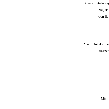
Acero pintado ne
Magnét
Con lla
Acero pintado bla
Magnét
Mini