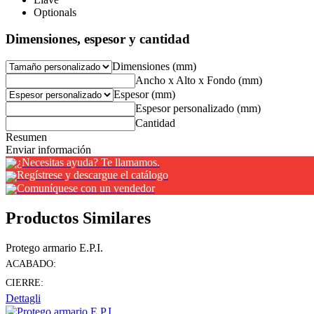
Optionals
Dimensiones, espesor y cantidad
Dimensiones (mm)
Ancho x Alto x Fondo (mm)
Espesor (mm)
Espesor personalizado (mm)
Cantidad
Resumen
Enviar información
¿Necesitas ayuda? Te llamamos.
Regístrese y descargue el catálogo
Comuníquese con un vendedor
Productos Similares
Protego armario E.P.I.
ACABADO:
CIERRE:
Dettagli