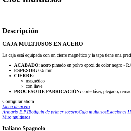
Descripción
CAJA MULTIUSOS EN ACERO
La caja está equipada con un cierre magnético y la tapa tiene una pred
ACABADO:
acero pintado en polvo epoxi de color negro - 
ESPESOR:
0,6 mm
CIERRE
:
magnético
con llave
PROCESO DE FABRICACIÓN:
corte láser, plegado, rema
Configurar ahora
Linea de acero
Armario E.P.I
Botiquín de primer socorro
Caja multiusos
Estaciones H
Miro multiusos
Italiano Spagnolo