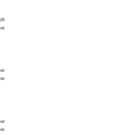
 2B
mat
oli
ble
mat
ble