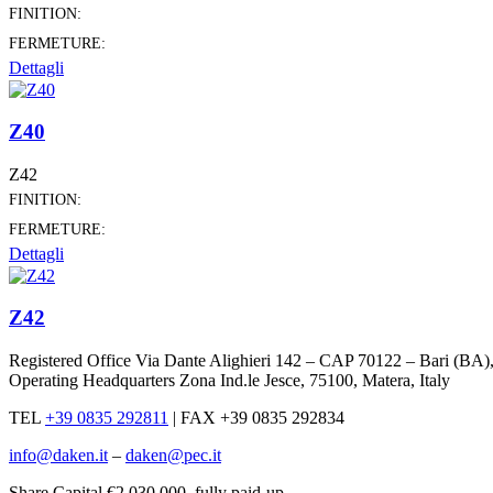
FINITION:
FERMETURE:
Dettagli
Z40
Z42
FINITION:
FERMETURE:
Dettagli
Z42
Registered Office Via Dante Alighieri 142 – CAP 70122 – Bari (BA
Operating Headquarters Zona Ind.le Jesce, 75100, Matera, Italy
TEL
+39 0835 292811
|
FAX +39 0835 292834
info@daken.it
–
daken@pec.it
Share Capital €2.030.000, fully paid-up