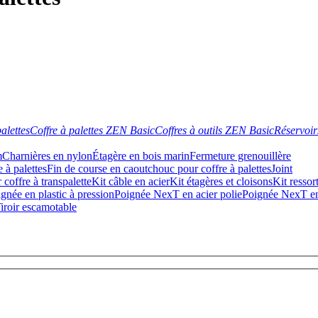
alettes
Coffre à palettes ZEN Basic
Coffres à outils ZEN Basic
Réservoir
m
Charnières en nylon
Étagère en bois marin
Fermeture grenouillère
 à palettes
Fin de course en caoutchouc pour coffre à palettes
Joint
 coffre à transpalette
Kit câble en acier
Kit étagères et cloisons
Kit ressor
gnée en plastic à pression
Poignée NexT en acier polie
Poignée NexT e
iroir escamotable