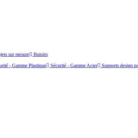
jets sur mesure
Butoirs
rité - Gamme Plastique
Sécurité - Gamme Acier
Supports design po