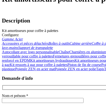
Description
Kit amortisseurs pour coffre à palettes
Configurez
Gamme Acier
Accessoires et pièces détachées
Boîtes à outils
Cabine arrière
Coffre à p
lave-mains
Support de transpalette
Autocollant avec logo personnalisable
Chaîne
Charnières en aluminiu
verrouillable pour coffre à palettes
Fermetures grenouillères pour coffre
renforcé en EPDM
Kit amortisseurs hydrauliques
Kit amortisseurs pour
à gaz
Kit ressorts à gaz pour coffre à palettes
Piston de fin de course
Poi
plastique
Poignée ZEN en acier mat
Poignée ZEN en acier polie
Tapis
T
Demande d'info
Nom et prénom *