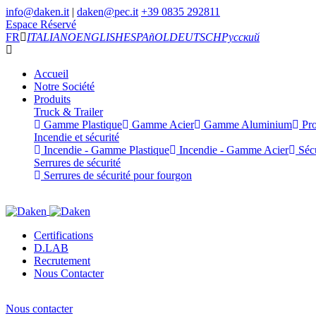
info@daken.it
|
daken@pec.it
+39 0835 292811
Espace Réservé
FR
ITALIANO
ENGLISH
ESPAñOL
DEUTSCH
Русский
Accueil
Notre Société
Produits
Truck & Trailer
Gamme Plastique
Gamme Acier
Gamme Aluminium
Pro
Incendie et sécurité
Incendie - Gamme Plastique
Incendie - Gamme Acier
Sécu
Serrures de sécurité
Serrures de sécurité pour fourgon
Certifications
D.LAB
Recrutement
Nous Contacter
Nous contacter