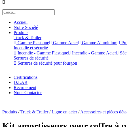
Accueil
Notre Société
Produits
Truck & Trailer
Gamme Plastique
Gamme Acier
Gamme Aluminium
Pro
Incendie et sécurité
Incendie - Gamme Plastique
Incendie - Gamme Acier
Sécu
Serrures de sécurité
Serrures de sécurité pour fourgon
Certifications
D.LAB
Recrutement
Nous Contacter
x
Produits
/
Truck & Trailer
/
Ligne en acier
/
Accessoires et pièces dét
Kit amortisseurs pour coffre à p