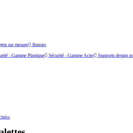
jets sur mesure
Butoirs
rité - Gamme Plastique
Sécurité - Gamme Acier
Supports design po
achées
alettes