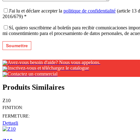
J'ai lu et déclare accepter la
politique de confidentialité
(article 13 
2016/679) *
Sí, quiero suscribirme al boletín para recibir comunicaciones impo
mi consentimiento para el procesamiento de datos personales, de acu
Avez-vous besoin d'aide? Nous vous appelons.
Inscrivez-vous et téléchargez le catalogue
Contactez un commercial
Produits Similaires
Z10
FINITION:
FERMETURE:
Dettagli