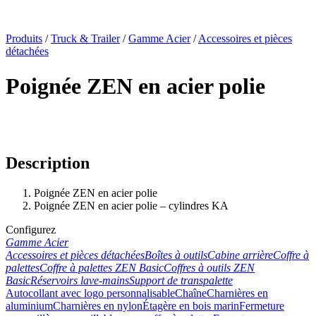
x
Produits
/
Truck & Trailer
/
Gamme Acier
/
Accessoires et pièces
détachées
Poignée ZEN en acier polie
Description
Poignée ZEN en acier polie
Poignée ZEN en acier polie – cylindres KA
Configurez
Gamme Acier
Accessoires et pièces détachées
Boîtes à outils
Cabine arrière
Coffre à
palettes
Coffre à palettes ZEN Basic
Coffres à outils ZEN
Basic
Réservoirs lave-mains
Support de transpalette
Autocollant avec logo personnalisable
Chaîne
Charnières en
aluminium
Charnières en nylon
Étagère en bois marin
Fermeture