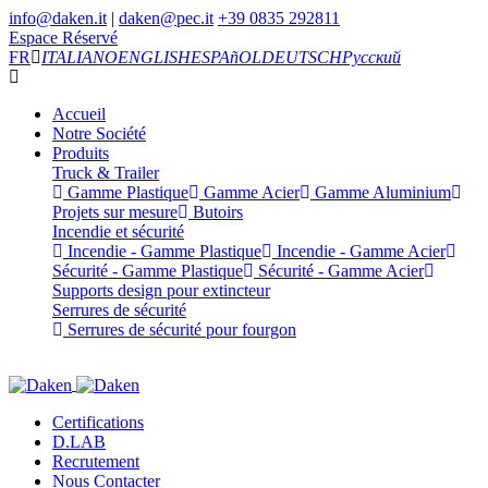
info@daken.it
|
daken@pec.it
+39 0835 292811
Espace Réservé
FR
ITALIANO
ENGLISH
ESPAñOL
DEUTSCH
Русский
Accueil
Notre Société
Produits
Truck & Trailer
Gamme Plastique
Gamme Acier
Gamme Aluminium
Projets sur mesure
Butoirs
Incendie et sécurité
Incendie - Gamme Plastique
Incendie - Gamme Acier
Sécurité - Gamme Plastique
Sécurité - Gamme Acier
Supports design pour extincteur
Serrures de sécurité
Serrures de sécurité pour fourgon
Certifications
D.LAB
Recrutement
Nous Contacter