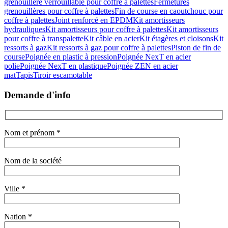
grenouillère verrouillable pour coffre à palettes
Fermetures
grenouillères pour coffre à palettes
Fin de course en caoutchouc pour
coffre à palettes
Joint renforcé en EPDM
Kit amortisseurs
hydrauliques
Kit amortisseurs pour coffre à palettes
Kit amortisseurs
pour coffre à transpalette
Kit câble en acier
Kit étagères et cloisons
Kit
ressorts à gaz
Kit ressorts à gaz pour coffre à palettes
Piston de fin de
course
Poignée en plastic à pression
Poignée NexT en acier
polie
Poignée NexT en plastique
Poignée ZEN en acier
mat
Tapis
Tiroir escamotable
Demande d'info
Nom et prénom *
Nom de la société
Ville *
Nation *