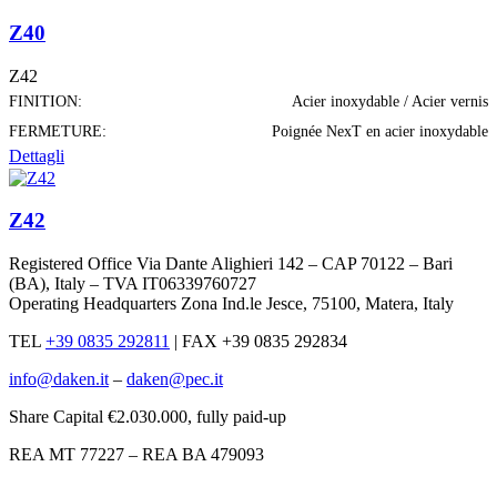
Z40
Z42
FINITION:
Acier inoxydable / Acier vernis
FERMETURE:
Poignée NexT en acier inoxydable
Dettagli
Z42
Registered Office Via Dante Alighieri 142 – CAP 70122 – Bari
(BA), Italy – TVA IT06339760727
Operating Headquarters Zona Ind.le Jesce, 75100, Matera, Italy
TEL
+39 0835 292811
|
FAX +39 0835 292834
info@daken.it
–
daken@pec.it
Share Capital €2.030.000, fully paid-up
REA MT 77227 – REA BA 479093