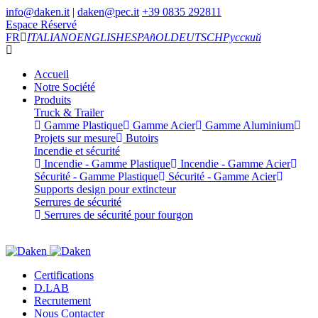
info@daken.it
|
daken@pec.it
+39 0835 292811
Espace Réservé
FR
ITALIANO
ENGLISH
ESPAñOL
DEUTSCH
Русский
Accueil
Notre Société
Produits
Truck & Trailer
Gamme Plastique
Gamme Acier
Gamme Aluminium
Projets sur mesure
Butoirs
Incendie et sécurité
Incendie - Gamme Plastique
Incendie - Gamme Acier
Sécurité - Gamme Plastique
Sécurité - Gamme Acier
Supports design pour extincteur
Serrures de sécurité
Serrures de sécurité pour fourgon
Certifications
D.LAB
Recrutement
Nous Contacter