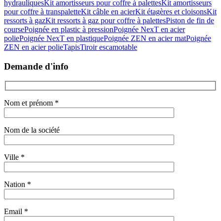
hydrauliques
Kit amortisseurs pour coffre à palettes
Kit amortisseurs
pour coffre à transpalette
Kit câble en acier
Kit étagères et cloisons
Kit
ressorts à gaz
Kit ressorts à gaz pour coffre à palettes
Piston de fin de
course
Poignée en plastic à pression
Poignée NexT en acier
polie
Poignée NexT en plastique
Poignée ZEN en acier mat
Poignée
ZEN en acier polie
Tapis
Tiroir escamotable
Demande d'info
Nom et prénom *
Nom de la société
Ville *
Nation *
Email *