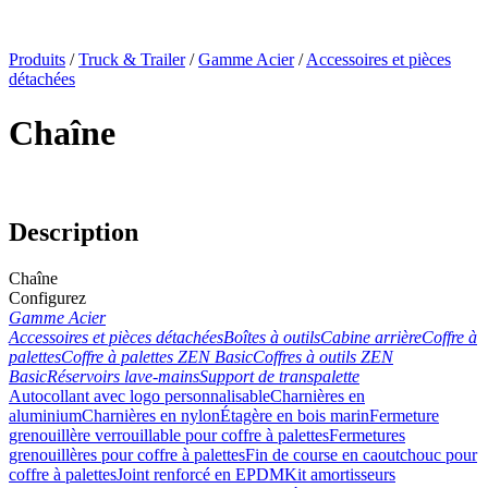
x
Produits
/
Truck & Trailer
/
Gamme Acier
/
Accessoires et pièces
détachées
Chaîne
Description
Chaîne
Configurez
Gamme Acier
Accessoires et pièces détachées
Boîtes à outils
Cabine arrière
Coffre à
palettes
Coffre à palettes ZEN Basic
Coffres à outils ZEN
Basic
Réservoirs lave-mains
Support de transpalette
Autocollant avec logo personnalisable
Charnières en
aluminium
Charnières en nylon
Étagère en bois marin
Fermeture
grenouillère verrouillable pour coffre à palettes
Fermetures
grenouillères pour coffre à palettes
Fin de course en caoutchouc pour
coffre à palettes
Joint renforcé en EPDM
Kit amortisseurs