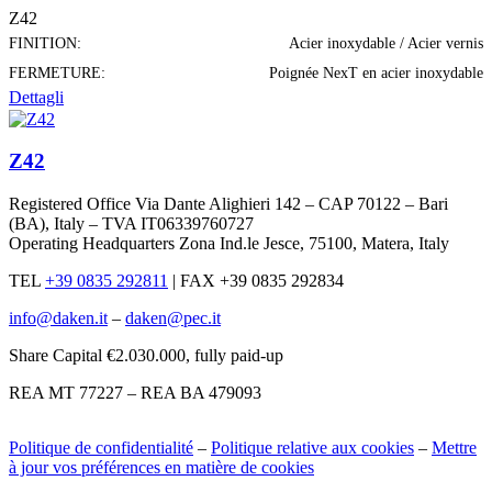
Z42
FINITION:
Acier inoxydable / Acier vernis
FERMETURE:
Poignée NexT en acier inoxydable
Dettagli
Z42
Registered Office Via Dante Alighieri 142 – CAP 70122 – Bari
(BA), Italy – TVA IT06339760727
Operating Headquarters Zona Ind.le Jesce, 75100, Matera, Italy
TEL
+39 0835 292811
|
FAX +39 0835 292834
info@daken.it
–
daken@pec.it
Share Capital €2.030.000, fully paid-up
REA MT 77227 – REA BA 479093
Politique de confidentialité
–
Politique relative aux cookies
–
Mettre
à jour vos préférences en matière de cookies