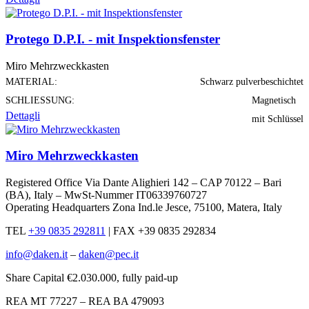
Protego D.P.I. - mit Inspektionsfenster
Miro Mehrzweckkasten
MATERIAL:
Schwarz pulverbeschichtet
SCHLIESSUNG:
Magnetisch
Dettagli
mit Schlüssel
Miro Mehrzweckkasten
Registered Office Via Dante Alighieri 142 – CAP 70122 – Bari
(BA), Italy – MwSt-Nummer IT06339760727
Operating Headquarters Zona Ind.le Jesce, 75100, Matera, Italy
TEL
+39 0835 292811
|
FAX +39 0835 292834
info@daken.it
–
daken@pec.it
Share Capital €2.030.000, fully paid-up
REA MT 77227 – REA BA 479093