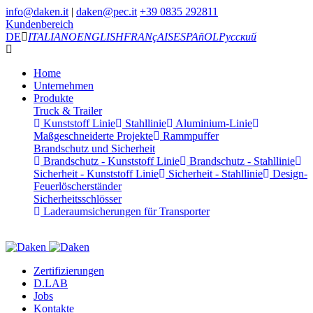
info@daken.it
|
daken@pec.it
+39 0835 292811
Kundenbereich
DE
ITALIANO
ENGLISH
FRANçAIS
ESPAñOL
Русский
Home
Unternehmen
Produkte
Truck & Trailer
Kunststoff Linie
Stahllinie
Aluminium-Linie
Maßgeschneiderte Projekte
Rammpuffer
Brandschutz und Sicherheit
Brandschutz - Kunststoff Linie
Brandschutz - Stahllinie
Sicherheit - Kunststoff Linie
Sicherheit - Stahllinie
Design-
Feuerlöscherständer
Sicherheitsschlösser
Laderaumsicherungen für Transporter
Zertifizierungen
D.LAB
Jobs
Kontakte