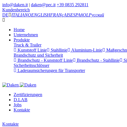
info@daken.it
|
daken@pec.it
+39 0835 292811
Kundenbereich
DE
ITALIANO
ENGLISH
FRANçAIS
ESPAñOL
Русский
Home
Unternehmen
Produkte
Truck & Trailer
Kunststoff Linie
Stahllinie
Aluminium-Linie
Maßgeschnei
Brandschutz und Sicherheit
Brandschutz - Kunststoff Linie
Brandschutz - Stahllinie
Si
Sicherheitsschlösser
Laderaumsicherungen für Transporter
Zertifizierungen
D.LAB
Jobs
Kontakte
Kontakte