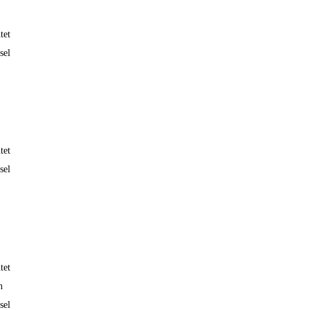
tet
sel
tet
sel
tet
h
sel