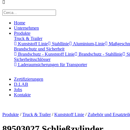
Home
Unternehmen
Produkte
Truck & Trailer
Kunststoff Linie
Stahllinie
Aluminium-Linie
Maßgeschnei
Brandschutz und Sicherheit
Brandschutz - Kunststoff Linie
Brandschutz - Stahllinie
Si
Sicherheitsschlösser
Laderaumsicherungen für Transporter
Zertifizierungen
D.LAB
Jobs
Kontakte
x
Produkte
/
Truck & Trailer
/
Kunststoff Linie
/
Zubehör und Ersatzteil
89503027 Schließzylinder