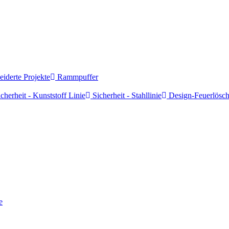
derte Projekte
Rammpuffer
cherheit - Kunststoff Linie
Sicherheit - Stahllinie
Design-Feuerlösch
e