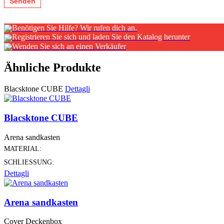
Benötigen Sie Hilfe? Wir rufen dich an.
Registrieren Sie sich und laden Sie den Katalog herunter
Wenden Sie sich an einen Verkäufer
Ähnliche Produkte
Blacsktone CUBE
Dettagli
Blacsktone CUBE
Arena sandkasten
MATERIAL:
SCHLIESSUNG:
Dettagli
Arena sandkasten
Cover Deckenbox