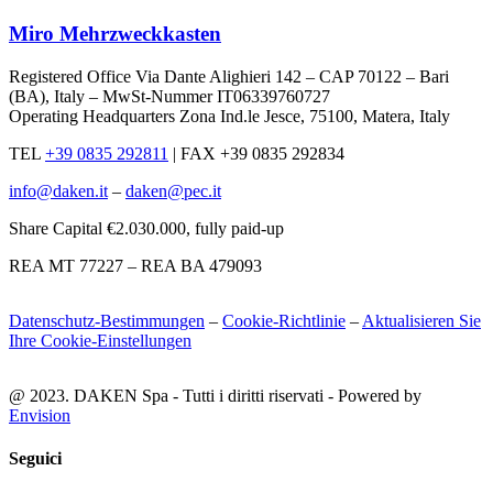
Miro Mehrzweckkasten
Registered Office Via Dante Alighieri 142 – CAP 70122 – Bari
(BA), Italy – MwSt-Nummer IT06339760727
Operating Headquarters Zona Ind.le Jesce, 75100, Matera, Italy
TEL
+39 0835 292811
|
FAX +39 0835 292834
info@daken.it
–
daken@pec.it
Share Capital €2.030.000, fully paid-up
REA MT 77227 – REA BA 479093
Datenschutz-Bestimmungen
–
Cookie-Richtlinie
–
Aktualisieren Sie
Ihre Cookie-Einstellungen
@ 2023. DAKEN Spa - Tutti i diritti riservati - Powered by
Envision
Seguici