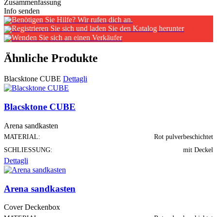
Zusammenfassung
Info senden
Benötigen Sie Hilfe? Wir rufen dich an.
Registrieren Sie sich und laden Sie den Katalog herunter
Wenden Sie sich an einen Verkäufer
Ähnliche Produkte
Blacsktone CUBE
Dettagli
Blacsktone CUBE
Arena sandkasten
MATERIAL:
Rot pulverbeschichtet
SCHLIESSUNG:
mit Deckel
Dettagli
Arena sandkasten
Cover Deckenbox