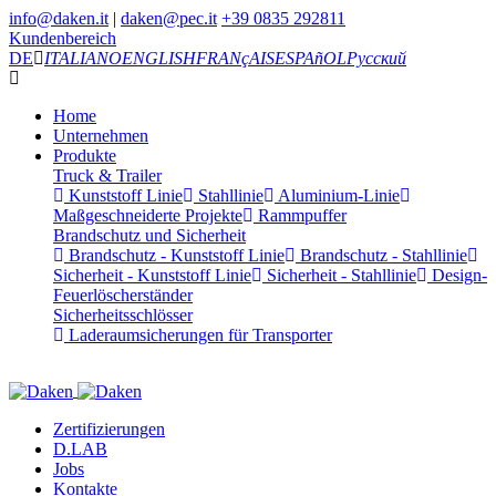
info@daken.it
|
daken@pec.it
+39 0835 292811
Kundenbereich
DE
ITALIANO
ENGLISH
FRANçAIS
ESPAñOL
Русский
Home
Unternehmen
Produkte
Truck & Trailer
Kunststoff Linie
Stahllinie
Aluminium-Linie
Maßgeschneiderte Projekte
Rammpuffer
Brandschutz und Sicherheit
Brandschutz - Kunststoff Linie
Brandschutz - Stahllinie
Sicherheit - Kunststoff Linie
Sicherheit - Stahllinie
Design-
Feuerlöscherständer
Sicherheitsschlösser
Laderaumsicherungen für Transporter
Zertifizierungen
D.LAB
Jobs
Kontakte