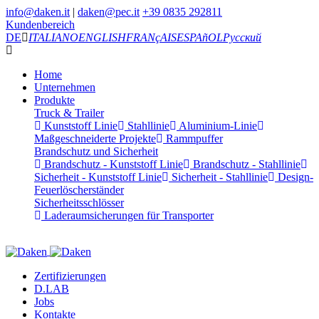
info@daken.it
|
daken@pec.it
+39 0835 292811
Kundenbereich
DE
ITALIANO
ENGLISH
FRANçAIS
ESPAñOL
Русский
Home
Unternehmen
Produkte
Truck & Trailer
Kunststoff Linie
Stahllinie
Aluminium-Linie
Maßgeschneiderte Projekte
Rammpuffer
Brandschutz und Sicherheit
Brandschutz - Kunststoff Linie
Brandschutz - Stahllinie
Sicherheit - Kunststoff Linie
Sicherheit - Stahllinie
Design-
Feuerlöscherständer
Sicherheitsschlösser
Laderaumsicherungen für Transporter
Zertifizierungen
D.LAB
Jobs
Kontakte