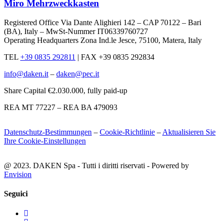
Miro Mehrzweckkasten
Registered Office Via Dante Alighieri 142 – CAP 70122 – Bari
(BA), Italy – MwSt-Nummer IT06339760727
Operating Headquarters Zona Ind.le Jesce, 75100, Matera, Italy
TEL
+39 0835 292811
|
FAX +39 0835 292834
info@daken.it
–
daken@pec.it
Share Capital €2.030.000, fully paid-up
REA MT 77227 – REA BA 479093
Datenschutz-Bestimmungen
–
Cookie-Richtlinie
–
Aktualisieren Sie
Ihre Cookie-Einstellungen
@ 2023. DAKEN Spa - Tutti i diritti riservati - Powered by
Envision
Seguici