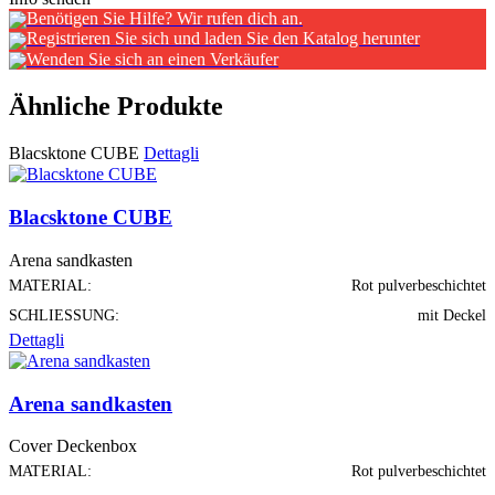
Benötigen Sie Hilfe? Wir rufen dich an.
Registrieren Sie sich und laden Sie den Katalog herunter
Wenden Sie sich an einen Verkäufer
Ähnliche Produkte
Blacsktone CUBE
Dettagli
Blacsktone CUBE
Arena sandkasten
MATERIAL:
Rot pulverbeschichtet
SCHLIESSUNG:
mit Deckel
Dettagli
Arena sandkasten
Cover Deckenbox
MATERIAL:
Rot pulverbeschichtet