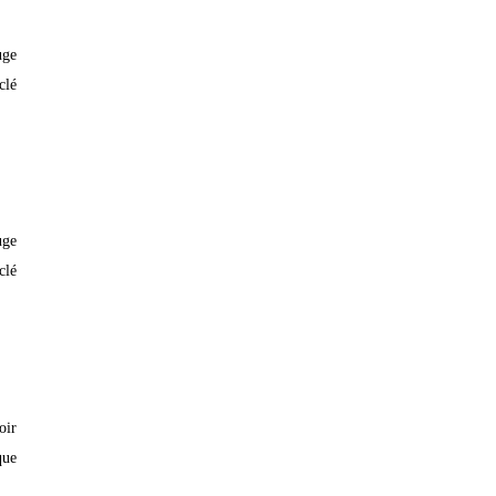
uge
clé
uge
clé
oir
que