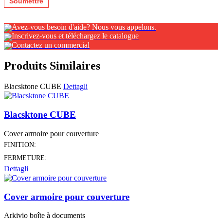
Avez-vous besoin d'aide? Nous vous appelons.
Inscrivez-vous et téléchargez le catalogue
Contactez un commercial
Produits Similaires
Blacsktone CUBE
Dettagli
Blacsktone CUBE
Cover armoire pour couverture
FINITION:
FERMETURE:
Dettagli
Cover armoire pour couverture
Arkivio boîte à documents