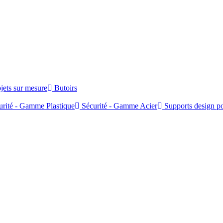
jets sur mesure
Butoirs
rité - Gamme Plastique
Sécurité - Gamme Acier
Supports design po