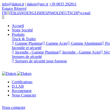
info@daken.it
|
daken@pec.it
+39 0835 292811
Espace Réservé
FR
ITALIANO
ENGLISH
ESPAñOL
DEUTSCH
Русский
Accueil
Notre Société
Produits
Truck & Trailer
Gamme Plastique
Gamme Acier
Gamme Aluminium
Pro
Incendie et sécurité
Incendie - Gamme Plastique
Incendie - Gamme Acier
Sécu
Serrures de sécurité
Serrures de sécurité pour fourgon
Certifications
D.LAB
Recrutement
Nous Contacter
Nous contacter