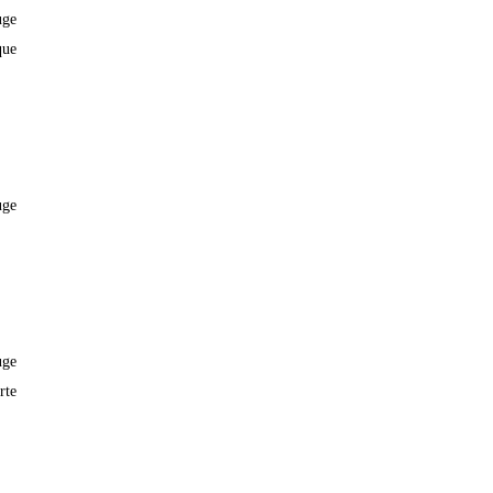
uge
que
uge
uge
rte