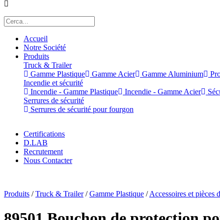
Accueil
Notre Société
Produits
Truck & Trailer
Gamme Plastique
Gamme Acier
Gamme Aluminium
Pro
Incendie et sécurité
Incendie - Gamme Plastique
Incendie - Gamme Acier
Sécu
Serrures de sécurité
Serrures de sécurité pour fourgon
Certifications
D.LAB
Recrutement
Nous Contacter
x
Produits
/
Truck & Trailer
/
Gamme Plastique
/
Accessoires et pièces 
89501 Bouchon de protection po