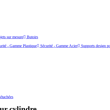
jets sur mesure
Butoirs
rité - Gamme Plastique
Sécurité - Gamme Acier
Supports design po
détachées
ur cylindre