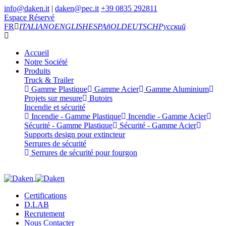
info@daken.it
|
daken@pec.it
+39 0835 292811
Espace Réservé
FR
ITALIANO
ENGLISH
ESPAñOL
DEUTSCH
Русский
Accueil
Notre Société
Produits
Truck & Trailer
Gamme Plastique
Gamme Acier
Gamme Aluminium
Projets sur mesure
Butoirs
Incendie et sécurité
Incendie - Gamme Plastique
Incendie - Gamme Acier
Sécurité - Gamme Plastique
Sécurité - Gamme Acier
Supports design pour extincteur
Serrures de sécurité
Serrures de sécurité pour fourgon
Certifications
D.LAB
Recrutement
Nous Contacter