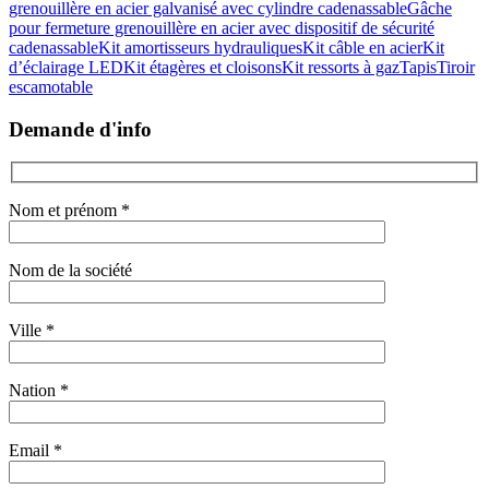
grenouillère en acier galvanisé avec cylindre cadenassable
Gâche
pour fermeture grenouillère en acier avec dispositif de sécurité
cadenassable
Kit amortisseurs hydrauliques
Kit câble en acier
Kit
d’éclairage LED
Kit étagères et cloisons
Kit ressorts à gaz
Tapis
Tiroir
escamotable
Demande d'info
Nom et prénom *
Nom de la société
Ville *
Nation *
Email *