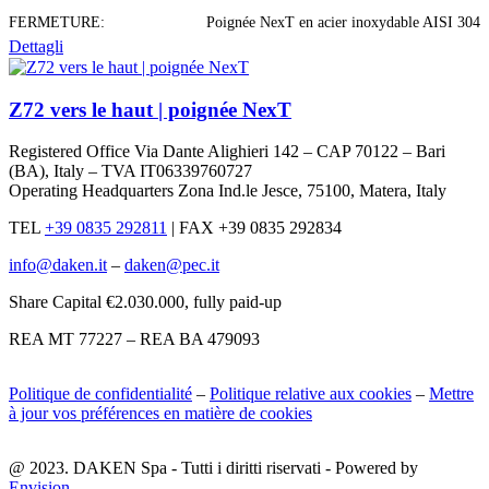
FERMETURE:
Poignée NexT en acier inoxydable AISI 304
Dettagli
Z72 vers le haut | poignée NexT
Registered Office Via Dante Alighieri 142 – CAP 70122 – Bari
(BA), Italy – TVA IT06339760727
Operating Headquarters Zona Ind.le Jesce, 75100, Matera, Italy
TEL
+39 0835 292811
|
FAX +39 0835 292834
info@daken.it
–
daken@pec.it
Share Capital €2.030.000, fully paid-up
REA MT 77227 – REA BA 479093
Politique de confidentialité
–
Politique relative aux cookies
–
Mettre
à jour vos préférences en matière de cookies
@ 2023. DAKEN Spa - Tutti i diritti riservati - Powered by
Envision