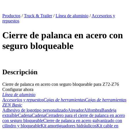
x
Productos
/
Truck & Trailer
/
Línea de aluminio
/
Accesorios y
repuestos
Cierre de palanca en acero con
seguro bloqueable
Descripción
Cierre de palanca en acero con seguro bloqueable para Z72-Z76
Configurar ahora
Línea de aluminio
Accesorios y repuestos
Cajas de herramientas
Cajas de herramientas
ZEN Basic
Adhesivo de logotipo personalizado
Aireador
Alfombra
Bandeja
extraíble
Cadena
Cadena
Cerradero para el cierre de palanca en acero
con seguro bloqueable
Cierre de palanca en acero galvanizado con
cilindro y bloqueable
Kit amortiguadores hidráulicos
Kit cable en