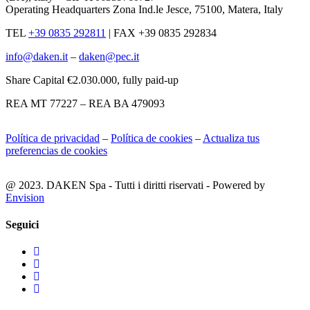
Operating Headquarters Zona Ind.le Jesce, 75100, Matera, Italy
TEL
+39 0835 292811
|
FAX +39 0835 292834
info@daken.it
–
daken@pec.it
Share Capital €2.030.000, fully paid-up
REA MT 77227 – REA BA 479093
Política de privacidad
–
Política de cookies
–
Actualiza tus
preferencias de cookies
@ 2023. DAKEN Spa - Tutti i diritti riservati - Powered by
Envision
Seguici