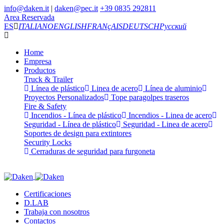
info@daken.it
|
daken@pec.it
+39 0835 292811
Area Reservada
ES
ITALIANO
ENGLISH
FRANçAIS
DEUTSCH
Русский
Home
Empresa
Productos
Truck & Trailer
Línea de plástico
Linea de acero
Línea de aluminio
Proyectos Personalizados
Tope paragolpes traseros
Fire & Safety
Incendios - Línea de plástico
Incendios - Linea de acero
Seguridad - Línea de plástico
Seguridad - Linea de acero
Soportes de design para extintores
Security Locks
Cerraduras de seguridad para furgoneta
Certificaciones
D.LAB
Trabaja con nosotros
Contactos