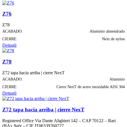
Z76
Z78
ACABADO:
Aluminio almendrado
CIERRE:
Next de nylon
Dettagli
Z78
Z72 tapa hacia arriba | cierre NexT
ACABADO:
Aluminio
CIERRE:
Cierre NexT de acero inoxidable AISI 304
Dettagli
Z72 tapa hacia arriba | cierre NexT
Registered Office Via Dante Alighieri 142 – CAP 70122 – Bari
(BA), Italy – CIF IT06339760727