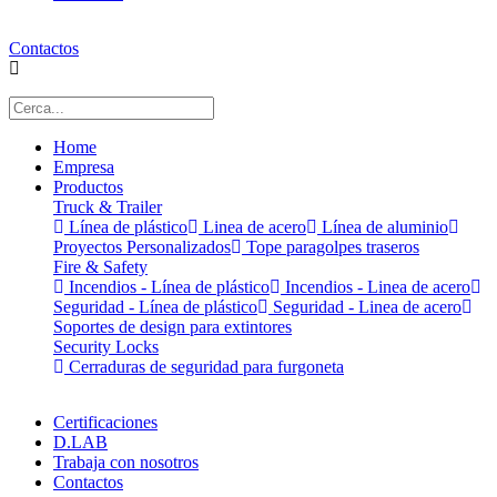
Contactos
Home
Empresa
Productos
Truck & Trailer
Línea de plástico
Linea de acero
Línea de aluminio
Proyectos Personalizados
Tope paragolpes traseros
Fire & Safety
Incendios - Línea de plástico
Incendios - Linea de acero
Seguridad - Línea de plástico
Seguridad - Linea de acero
Soportes de design para extintores
Security Locks
Cerraduras de seguridad para furgoneta
Certificaciones
D.LAB
Trabaja con nosotros
Contactos