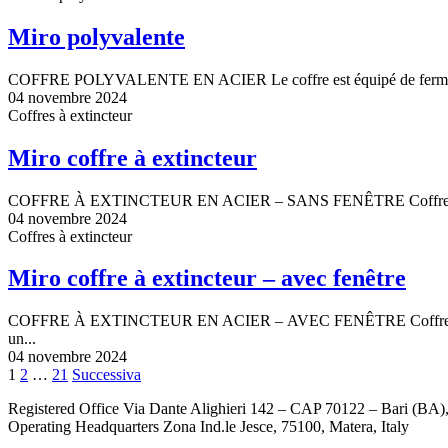
Miro polyvalente
COFFRE POLYVALENTE EN ACIER Le coffre est équipé de fermeture m
04 novembre 2024
Coffres à extincteur
Miro coffre à extincteur
COFFRE À EXTINCTEUR EN ACIER – SANS FENÊTRE Coffre à extincte
04 novembre 2024
Coffres à extincteur
Miro coffre à extincteur – avec fenêtre
COFFRE À EXTINCTEUR EN ACIER – AVEC FENÊTRE Coffre à extinct
un...
04 novembre 2024
Pagination
Pagina
Pagina
Pagina
1
2
…
21
Successiva
des
Registered Office Via Dante Alighieri 142 – CAP 70122 – Bari (BA
Operating Headquarters Zona Ind.le Jesce, 75100, Matera, Italy
publications