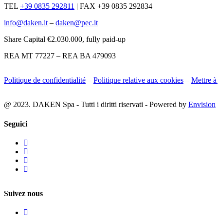
TEL
+39 0835 292811
|
FAX +39 0835 292834
info@daken.it
–
daken@pec.it
Share Capital €2.030.000, fully paid-up
REA MT 77227 – REA BA 479093
Politique de confidentialité
–
Politique relative aux cookies
–
Mettre à
@ 2023. DAKEN Spa - Tutti i diritti riservati - Powered by
Envision
Seguici
Suivez nous