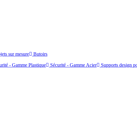
jets sur mesure
Butoirs
rité - Gamme Plastique
Sécurité - Gamme Acier
Supports design po