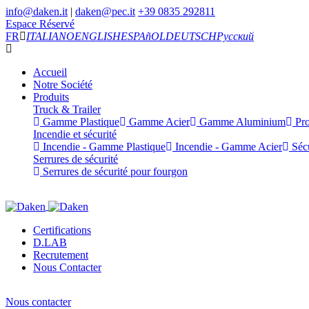
info@daken.it
|
daken@pec.it
+39 0835 292811
Espace Réservé
FR
ITALIANO
ENGLISH
ESPAñOL
DEUTSCH
Русский
Accueil
Notre Société
Produits
Truck & Trailer
Gamme Plastique
Gamme Acier
Gamme Aluminium
Pro
Incendie et sécurité
Incendie - Gamme Plastique
Incendie - Gamme Acier
Sécu
Serrures de sécurité
Serrures de sécurité pour fourgon
Certifications
D.LAB
Recrutement
Nous Contacter
Nous contacter