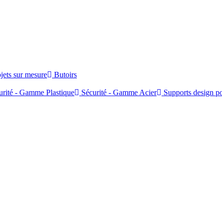
jets sur mesure
Butoirs
rité - Gamme Plastique
Sécurité - Gamme Acier
Supports design po