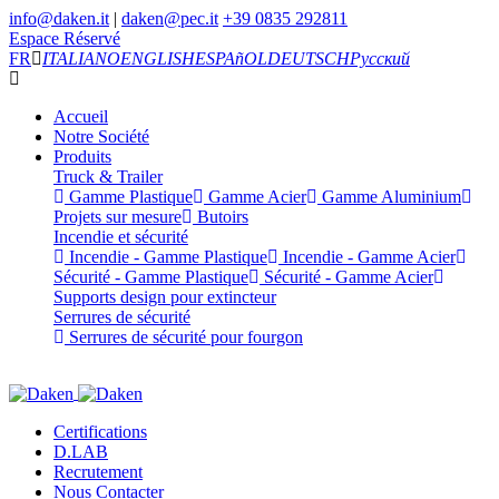
info@daken.it
|
daken@pec.it
+39 0835 292811
Espace Réservé
FR
ITALIANO
ENGLISH
ESPAñOL
DEUTSCH
Русский
Accueil
Notre Société
Produits
Truck & Trailer
Gamme Plastique
Gamme Acier
Gamme Aluminium
Projets sur mesure
Butoirs
Incendie et sécurité
Incendie - Gamme Plastique
Incendie - Gamme Acier
Sécurité - Gamme Plastique
Sécurité - Gamme Acier
Supports design pour extincteur
Serrures de sécurité
Serrures de sécurité pour fourgon
Certifications
D.LAB
Recrutement
Nous Contacter