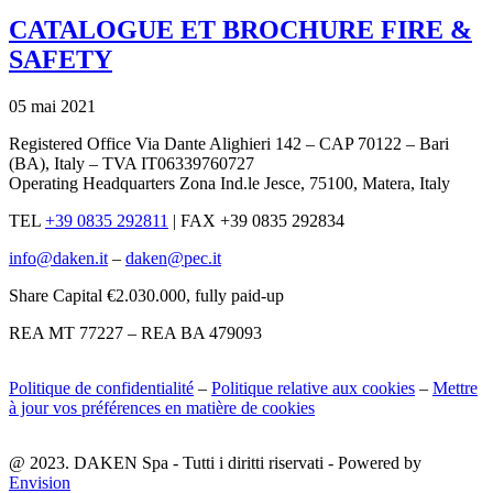
CATALOGUE ET BROCHURE FIRE &
SAFETY
05 mai 2021
Registered Office Via Dante Alighieri 142 – CAP 70122 – Bari
(BA), Italy – TVA IT06339760727
Operating Headquarters Zona Ind.le Jesce, 75100, Matera, Italy
TEL
+39 0835 292811
|
FAX +39 0835 292834
info@daken.it
–
daken@pec.it
Share Capital €2.030.000, fully paid-up
REA MT 77227 – REA BA 479093
Politique de confidentialité
–
Politique relative aux cookies
–
Mettre
à jour vos préférences en matière de cookies
@ 2023. DAKEN Spa - Tutti i diritti riservati - Powered by
Envision