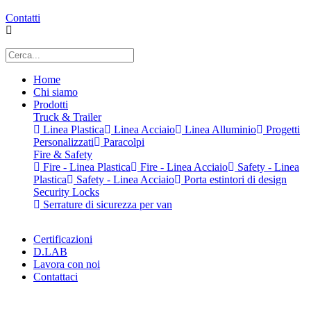
Contatti
Home
Chi siamo
Prodotti
Truck & Trailer
Linea Plastica
Linea Acciaio
Linea Alluminio
Progetti
Personalizzati
Paracolpi
Fire & Safety
Fire - Linea Plastica
Fire - Linea Acciaio
Safety - Linea
Plastica
Safety - Linea Acciaio
Porta estintori di design
Security Locks
Serrature di sicurezza per van
Certificazioni
D.LAB
Lavora con noi
Contattaci