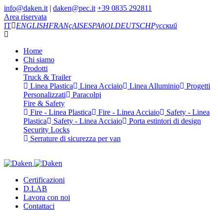
info@daken.it
|
daken@pec.it
+39 0835 292811
Area riservata
IT
ENGLISH
FRANçAIS
ESPAñOL
DEUTSCH
Русский
Home
Chi siamo
Prodotti
Truck & Trailer
Linea Plastica
Linea Acciaio
Linea Alluminio
Progetti
Personalizzati
Paracolpi
Fire & Safety
Fire - Linea Plastica
Fire - Linea Acciaio
Safety - Linea
Plastica
Safety - Linea Acciaio
Porta estintori di design
Security Locks
Serrature di sicurezza per van
Certificazioni
D.LAB
Lavora con noi
Contattaci