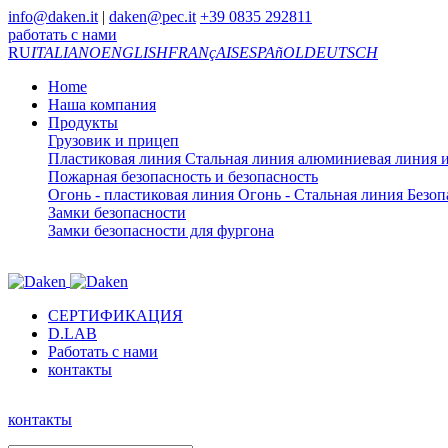
info@daken.it
|
daken@pec.it
+39 0835 292811
работать с нами
RU
ITALIANO
ENGLISH
FRANçAIS
ESPAñOL
DEUTSCH
Home
Наша компания
Продукты
Грузовик и прицеп
Пластиковая линия
Стальная линия
алюминиевая линия
и
Пожарная безопасность и безопасность
Огонь - пластиковая линия
Огонь - Стальная линия
Безоп
Замки безопасности
Замки безопасности для фургона
СЕРТИФИКАЦИЯ
D.LAB
Работать с нами
контакты
контакты