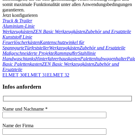
somit maximale Funktionalität unter allen Anwendungsbedingungen
garantieren.
Jetzt konfigurieren
Truck & Trailer
Aluminium-Linie
Werkzeugkästen
ZEN Basic Werkzeugkästen
Zubehör und Ersatzteile
Kunststoff Linie
Feuerlöscherkästen
Kantenschutzwinkel für
Spanngurte
Türfeststeller
Werkzeugkästen
Zubehör und Ersatzteile
Maßgeschneiderte Projekte
Rammpuffer
Stahllinie
Handwaschtanks
Hinterfahrerhauskasten
Palettenhubwagenhalter
Pale
Basic Palettenkasten
ZEN Basic Werkzeugkästen
Zubehör und
Ersatzteile
ELMET 30
ELMET 31
ELMET 32
Infos anfordern
Name und Nachname *
Name der Firma