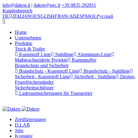
info@daken.it
|
daken@pec.it
+39 0835 292811
Kundenbereich
DE
ITALIANO
ENGLISH
FRANçAIS
ESPAñOL
Русский
Home
Unternehmen
Produkte
Truck & Trailer
Kunststoff Linie
Stahllinie
Aluminium-Linie
Maßgeschneiderte Projekte
Rammpuffer
Brandschutz und Sicherheit
Brandschutz - Kunststoff Linie
Brandschutz - Stahllinie
Sicherheit - Kunststoff Linie
Sicherheit - Stahllinie
Design-
Feuerlöscherständer
Sicherheitsschlösser
Laderaumsicherungen für Transporter
Zertifizierungen
D.LAB
Jobs
Kontakte