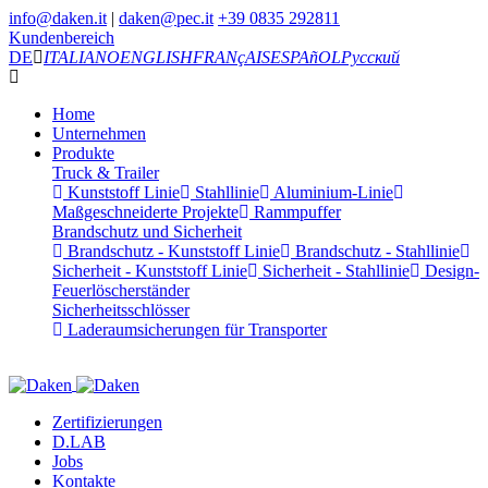
info@daken.it
|
daken@pec.it
+39 0835 292811
Kundenbereich
DE
ITALIANO
ENGLISH
FRANçAIS
ESPAñOL
Русский
Home
Unternehmen
Produkte
Truck & Trailer
Kunststoff Linie
Stahllinie
Aluminium-Linie
Maßgeschneiderte Projekte
Rammpuffer
Brandschutz und Sicherheit
Brandschutz - Kunststoff Linie
Brandschutz - Stahllinie
Sicherheit - Kunststoff Linie
Sicherheit - Stahllinie
Design-
Feuerlöscherständer
Sicherheitsschlösser
Laderaumsicherungen für Transporter
Zertifizierungen
D.LAB
Jobs
Kontakte