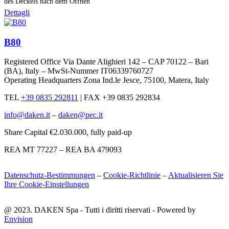
des Deckels nach dem Öffnen
Dettagli
B80
Registered Office Via Dante Alighieri 142 – CAP 70122 – Bari
(BA), Italy – MwSt-Nummer IT06339760727
Operating Headquarters Zona Ind.le Jesce, 75100, Matera, Italy
TEL
+39 0835 292811
|
FAX +39 0835 292834
info@daken.it
–
daken@pec.it
Share Capital €2.030.000, fully paid-up
REA MT 77227 – REA BA 479093
Datenschutz-Bestimmungen
–
Cookie-Richtlinie
–
Aktualisieren Sie
Ihre Cookie-Einstellungen
@ 2023. DAKEN Spa - Tutti i diritti riservati - Powered by
Envision