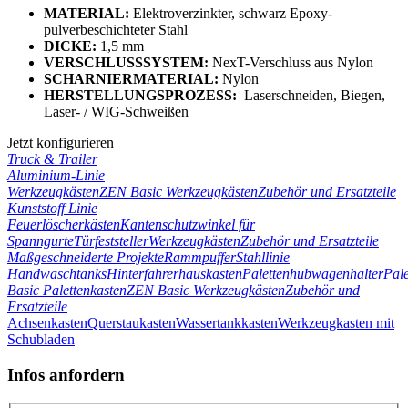
MATERIAL:
Elektroverzinkter, schwarz Epoxy-
pulverbeschichteter Stahl
DICKE:
1,5 mm
VERSCHLUSSSYSTEM:
NexT-Verschluss aus Nylon
SCHARNIERMATERIAL:
Nylon
HERSTELLUNGSPROZESS:
Laserschneiden, Biegen,
Laser- / WIG-Schweißen
Jetzt konfigurieren
Truck & Trailer
Aluminium-Linie
Werkzeugkästen
ZEN Basic Werkzeugkästen
Zubehör und Ersatzteile
Kunststoff Linie
Feuerlöscherkästen
Kantenschutzwinkel für
Spanngurte
Türfeststeller
Werkzeugkästen
Zubehör und Ersatzteile
Maßgeschneiderte Projekte
Rammpuffer
Stahllinie
Handwaschtanks
Hinterfahrerhauskasten
Palettenhubwagenhalter
Pale
Basic Palettenkasten
ZEN Basic Werkzeugkästen
Zubehör und
Ersatzteile
Achsenkasten
Querstaukasten
Wassertankkasten
Werkzeugkasten mit
Schubladen
Infos anfordern