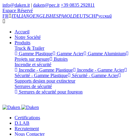
info@daken.it
|
daken@pec.it
+39 0835 292811
Espace Réservé
FR
ITALIANO
ENGLISH
ESPAñOL
DEUTSCH
Русский
Accueil
Notre Société
Produits
Truck & Trailer
Gamme Plastique
Gamme Acier
Gamme Aluminium
Projets sur mesure
Butoirs
Incendie et sécurité
Incendie - Gamme Plastique
Incendie - Gamme Acier
Sécurité - Gamme Plastique
Sécurité - Gamme Acier
Supports design pour extincteur
Serrures de sécurité
Serrures de sécurité pour fourgon
Certifications
D.LAB
Recrutement
Nous Contacter