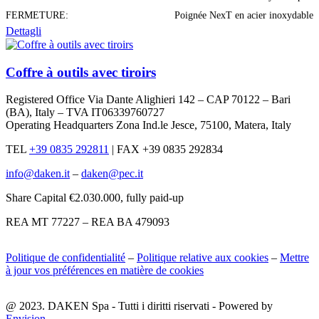
FERMETURE:
Poignée NexT en acier inoxydable
Dettagli
Coffre à outils avec tiroirs
Registered Office Via Dante Alighieri 142 – CAP 70122 – Bari
(BA), Italy – TVA IT06339760727
Operating Headquarters Zona Ind.le Jesce, 75100, Matera, Italy
TEL
+39 0835 292811
|
FAX +39 0835 292834
info@daken.it
–
daken@pec.it
Share Capital €2.030.000, fully paid-up
REA MT 77227 – REA BA 479093
Politique de confidentialité
–
Politique relative aux cookies
–
Mettre
à jour vos préférences en matière de cookies
@ 2023. DAKEN Spa - Tutti i diritti riservati - Powered by
Envision