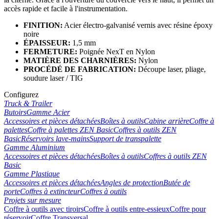
accès rapide et facile à l'instrumentation.
FINITION:
Acier électro-galvanisé vernis avec résine époxy
noire
ÉPAISSEUR:
1,5 mm
FERMETURE:
Poignée
NexT
en Nylon
MATIÈRE DES CHARNIÈRES:
Nylon
PROCÉDÉ DE FABRICATION:
Découpe laser, pliage,
soudure laser / TIG
Configurez
Truck & Trailer
Butoirs
Gamme Acier
Accessoires et pièces détachées
Boîtes à outils
Cabine arrière
Coffre à
palettes
Coffre à palettes ZEN Basic
Coffres à outils ZEN
Basic
Réservoirs lave-mains
Support de transpalette
Gamme Aluminium
Accessoires et pièces détachées
Boîtes à outils
Coffres à outils ZEN
Basic
Gamme Plastique
Accessoires et pièces détachées
Angles de protection
Butée de
porte
Coffres à extincteur
Coffres à outils
Projets sur mesure
Coffre à outils avec tiroirs
Coffre à outils entre-essieux
Coffre pour
réservoir
Coffre Transversal