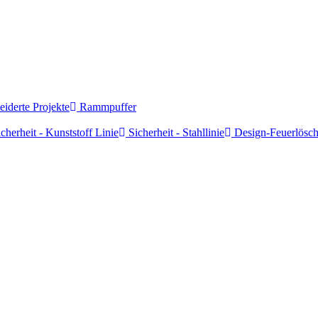
derte Projekte
Rammpuffer
cherheit - Kunststoff Linie
Sicherheit - Stahllinie
Design-Feuerlösch