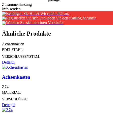
Zusammenfassung
Info senden
Benötigen Sie Hilfe? Wir rufen dich an.
Registrieren Sie sich und laden Sie den Katalog herunter
Wenden Sie sich an einen Verkäufer
Ähnliche Produkte
Achsenkasten
EDELSTAHL:
VERSCHLUSSSYSTEM:
Dettagli
Achsenkasten
Z74
MATERIAL:
VERSCHLÜSSE:
Dettagli