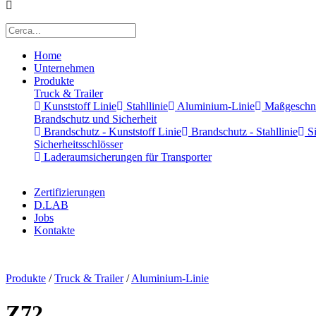
Home
Unternehmen
Produkte
Truck & Trailer
Kunststoff Linie
Stahllinie
Aluminium-Linie
Maßgeschnei
Brandschutz und Sicherheit
Brandschutz - Kunststoff Linie
Brandschutz - Stahllinie
Si
Sicherheitsschlösser
Laderaumsicherungen für Transporter
Zertifizierungen
D.LAB
Jobs
Kontakte
x
Produkte
/
Truck & Trailer
/
Aluminium-Linie
Z72