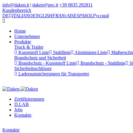
info@daken.it
|
daken@pec.it
+39 0835 292811
Kundenbereich
DE
ITALIANO
ENGLISH
FRANçAIS
ESPAñOL
Русский
Home
Unternehmen
Produkte
Truck & Trailer
Kunststoff Linie
Stahllinie
Aluminium-Linie
Maßgeschnei
Brandschutz und Sicherheit
Brandschutz - Kunststoff Linie
Brandschutz - Stahllinie
Si
Sicherheitsschlösser
Laderaumsicherungen für Transporter
Zertifizierungen
D.LAB
Jobs
Kontakte
Kontakte