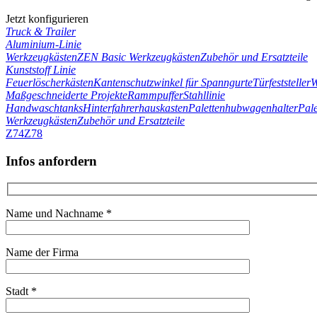
Jetzt konfigurieren
Truck & Trailer
Aluminium-Linie
Werkzeugkästen
ZEN Basic Werkzeugkästen
Zubehör und Ersatzteile
Kunststoff Linie
Feuerlöscherkästen
Kantenschutzwinkel für Spanngurte
Türfeststeller
W
Maßgeschneiderte Projekte
Rammpuffer
Stahllinie
Handwaschtanks
Hinterfahrerhauskasten
Palettenhubwagenhalter
Pale
Werkzeugkästen
Zubehör und Ersatzteile
Z74
Z78
Infos anfordern
Name und Nachname *
Name der Firma
Stadt *