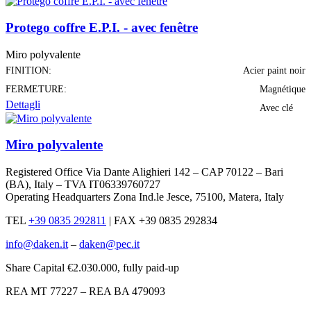
Protego coffre E.P.I. - avec fenêtre
Miro polyvalente
FINITION:
Acier paint noir
FERMETURE:
Magnétique
Dettagli
Avec clé
Miro polyvalente
Registered Office Via Dante Alighieri 142 – CAP 70122 – Bari
(BA), Italy – TVA IT06339760727
Operating Headquarters Zona Ind.le Jesce, 75100, Matera, Italy
TEL
+39 0835 292811
|
FAX +39 0835 292834
info@daken.it
–
daken@pec.it
Share Capital €2.030.000, fully paid-up
REA MT 77227 – REA BA 479093