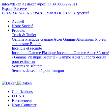
info@daken.it
|
daken@pec.it
+39 0835 292811
Espace Réservé
FR
ITALIANO
ENGLISH
ESPAñOL
DEUTSCH
Русский
Accueil
Notre Société
Produits
Truck & Trailer
Gamme Plastique
Gamme Acier
Gamme Aluminium
Projets
sur mesure
Butoirs
Incendie et sécurité
Incendie - Gamme Plastique
Incendie - Gamme Acier
Sécurité
- Gamme Plastique
Sécurité - Gamme Acier
Supports design
pour extincteur
Serrures de sécurité
Serrures de sécurité pour fourgon
Certifications
D.LAB
Recrutement
Nous Contacter