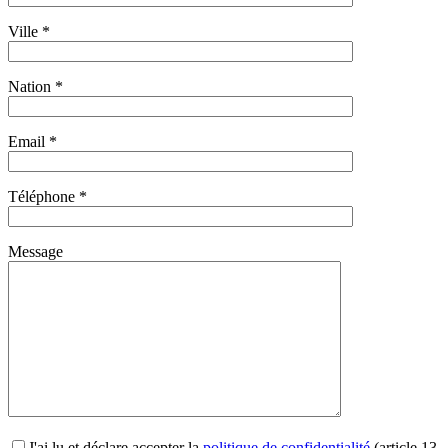
Ville *
Nation *
Email *
Téléphone *
Message
J'ai lu et déclare accepter la
politique de confidentialité
(article 13