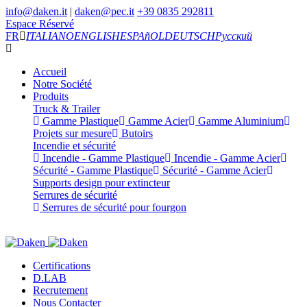
info@daken.it
|
daken@pec.it
+39 0835 292811
Espace Réservé
FR
ITALIANO
ENGLISH
ESPAñOL
DEUTSCH
Русский
Accueil
Notre Société
Produits
Truck & Trailer
Gamme Plastique
Gamme Acier
Gamme Aluminium
Projets sur mesure
Butoirs
Incendie et sécurité
Incendie - Gamme Plastique
Incendie - Gamme Acier
Sécurité - Gamme Plastique
Sécurité - Gamme Acier
Supports design pour extincteur
Serrures de sécurité
Serrures de sécurité pour fourgon
Certifications
D.LAB
Recrutement
Nous Contacter