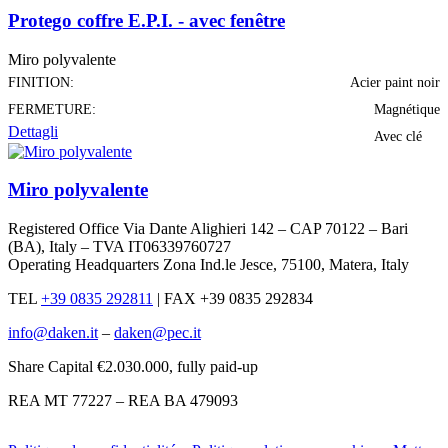
Protego coffre E.P.I. - avec fenêtre
Miro polyvalente
FINITION:
Acier paint noir
FERMETURE:
Magnétique
Dettagli
Avec clé
Miro polyvalente
Registered Office Via Dante Alighieri 142 – CAP 70122 – Bari
(BA), Italy – TVA IT06339760727
Operating Headquarters Zona Ind.le Jesce, 75100, Matera, Italy
TEL
+39 0835 292811
|
FAX +39 0835 292834
info@daken.it
–
daken@pec.it
Share Capital €2.030.000, fully paid-up
REA MT 77227 – REA BA 479093