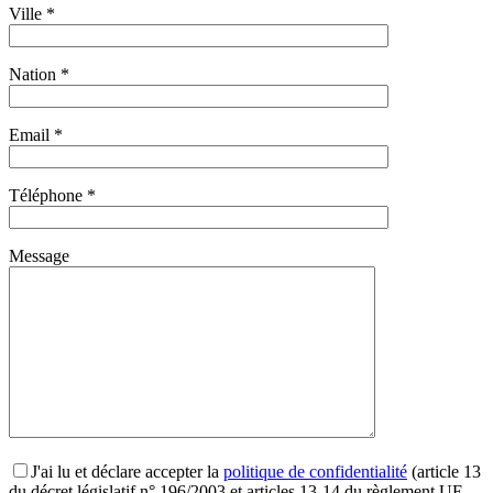
Ville *
Nation *
Email *
Téléphone *
Message
J'ai lu et déclare accepter la
politique de confidentialité
(article 13
du décret législatif n° 196/2003 et articles 13-14 du règlement UE