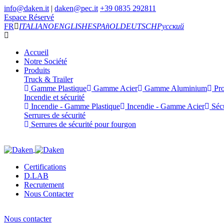
info@daken.it
|
daken@pec.it
+39 0835 292811
Espace Réservé
FR
ITALIANO
ENGLISH
ESPAñOL
DEUTSCH
Русский
Accueil
Notre Société
Produits
Truck & Trailer
Gamme Plastique
Gamme Acier
Gamme Aluminium
Pro
Incendie et sécurité
Incendie - Gamme Plastique
Incendie - Gamme Acier
Sécu
Serrures de sécurité
Serrures de sécurité pour fourgon
Certifications
D.LAB
Recrutement
Nous Contacter
Nous contacter