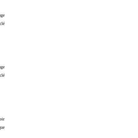
uge
clé
uge
clé
oir
que