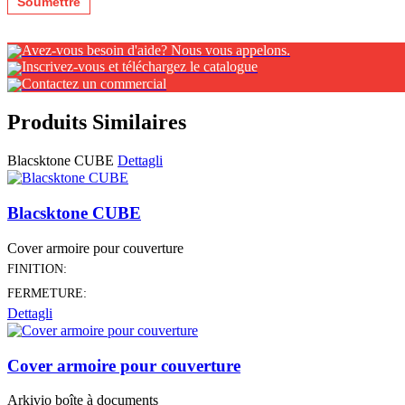
Avez-vous besoin d'aide? Nous vous appelons.
Inscrivez-vous et téléchargez le catalogue
Contactez un commercial
Produits Similaires
Blacsktone CUBE
Dettagli
Blacsktone CUBE
Cover armoire pour couverture
FINITION:
FERMETURE:
Dettagli
Cover armoire pour couverture
Arkivio boîte à documents