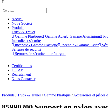
Accueil
Notre Société
Produits
Truck & Trailer
Gamme Plastique
Gamme Acier
Gamme Aluminium
Pro
Incendie et sécurité
Incendie - Gamme Plastique
Incendie - Gamme Acier
Sécu
Serrures de sécurité
Serrures de sécurité pour fourgon
Certifications
D.LAB
Recrutement
Nous Contacter
x
Produits
/
Truck & Trailer
/
Gamme Plastique
/
Accessoires et pièces 
85990200 Support en nylon avec