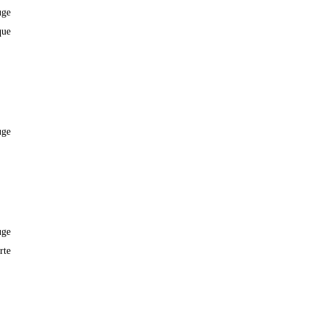
uge
que
uge
uge
rte