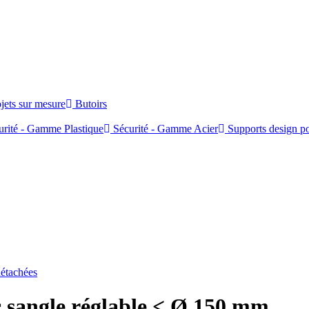
jets sur mesure
Butoirs
rité - Gamme Plastique
Sécurité - Gamme Acier
Supports design po
détachées
 sangle réglable < Ø 150 mm