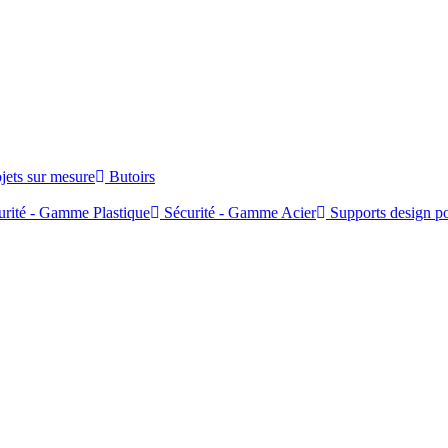
jets sur mesure
Butoirs
rité - Gamme Plastique
Sécurité - Gamme Acier
Supports design po