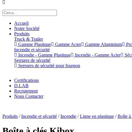
Accueil
Notre Société
Produits
Truck & Trailer
Gamme Plastique
Gamme Acier
Gamme Aluminium
Pro
Incendie et sécurité
Incendie - Gamme Plastique
Incendie - Gamme Acier
Sécu
Serrures de sécurité
Serrures de sécurité pour fourgon
Certifications
D.LAB
Recrutement
Nous Contacter
x
Produits
/
Incendie et sécurité
/
Incendie
/
Ligne en plastique
/
Boîte à 
Boîte à clés Kibox