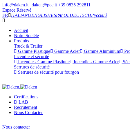
info@daken.it
|
daken@pec.it
+39 0835 292811
Espace Réservé
FR
ITALIANO
ENGLISH
ESPAñOL
DEUTSCH
Русский
Accueil
Notre Société
Produits
Truck & Trailer
Gamme Plastique
Gamme Acier
Gamme Aluminium
Pro
Incendie et sécurité
Incendie - Gamme Plastique
Incendie - Gamme Acier
Sécu
Serrures de sécurité
Serrures de sécurité pour fourgon
Certifications
D.LAB
Recrutement
Nous Contacter
Nous contacter