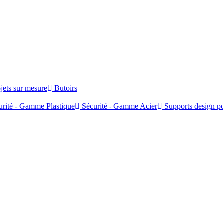
jets sur mesure
Butoirs
rité - Gamme Plastique
Sécurité - Gamme Acier
Supports design po