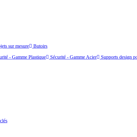
jets sur mesure
Butoirs
rité - Gamme Plastique
Sécurité - Gamme Acier
Supports design po
clés