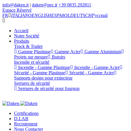
info@daken.it
|
daken@pec.it
+39 0835 292811
Espace Réservé
FR
ITALIANO
ENGLISH
ESPAñOL
DEUTSCH
Русский
Accueil
Notre Société
Produits
Truck & Trailer
Gamme Plastique
Gamme Acier
Gamme Aluminium
Projets sur mesure
Butoirs
Incendie et sécurité
Incendie - Gamme Plastique
Incendie - Gamme Acier
Sécurité - Gamme Plastique
Sécurité - Gamme Acier
Supports design pour extincteur
Serrures de sécurité
Serrures de sécurité pour fourgon
Certifications
D.LAB
Recrutement
Nous Contacter