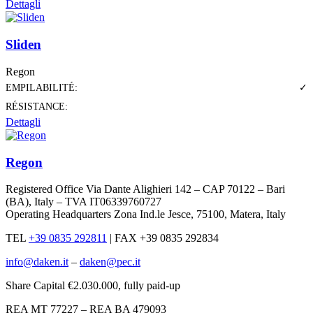
Dettagli
Sliden
Regon
EMPILABILITÉ:
✓
RÉSISTANCE:
Dettagli
Regon
Registered Office Via Dante Alighieri 142 – CAP 70122 – Bari
(BA), Italy – TVA IT06339760727
Operating Headquarters Zona Ind.le Jesce, 75100, Matera, Italy
TEL
+39 0835 292811
|
FAX +39 0835 292834
info@daken.it
–
daken@pec.it
Share Capital €2.030.000, fully paid-up
REA MT 77227 – REA BA 479093