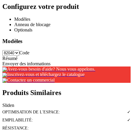
Configurez votre produit
Modèles
Anneau de blocage
Optionals
Modèles
Code
Résumé
Envoyer des informations
Avez-vous besoin d'aide? Nous vous appelons.
Inscrivez-vous et téléchargez le catalogue
Contactez un commercial
Produits Similaires
Sliden
OPTIMISATION DE L'ESPACE:
✓
EMPILABILITÉ:
✓
RÉSISTANCE: