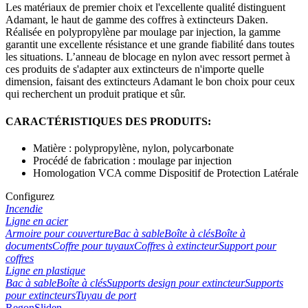
Les matériaux de premier choix et l'excellente qualité distinguent
Adamant, le haut de gamme des coffres à extincteurs Daken.
Réalisée en polypropylène par moulage par injection, la gamme
garantit une excellente résistance et une grande fiabilité dans toutes
les situations. L’anneau de blocage en nylon avec ressort permet à
ces produits de s'adapter aux extincteurs de n'importe quelle
dimension, faisant des extincteurs Adamant le bon choix pour ceux
qui recherchent un produit pratique et sûr.
CARACTÉRISTIQUES DES PRODUITS:
Matière : polypropylène, nylon, polycarbonate
Procédé de fabrication : moulage par injection
Homologation VCA comme Dispositif de Protection Latérale
Configurez
Incendie
Ligne en acier
Armoire pour couverture
Bac à sable
Boîte à clés
Boîte à
documents
Coffre pour tuyaux
Coffres à extincteur
Support pour
coffres
Ligne en plastique
Bac à sable
Boîte à clés
Supports design pour extincteur
Supports
pour extincteurs
Tuyau de port
Regon
Sliden