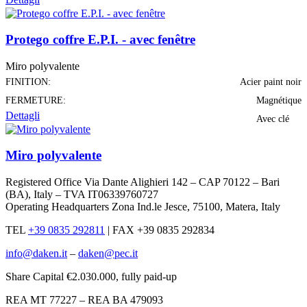
Protego coffre E.P.I. - avec fenêtre
Miro polyvalente
FINITION:
Acier paint noir
FERMETURE:
Magnétique
Dettagli
Avec clé
Miro polyvalente
Registered Office Via Dante Alighieri 142 – CAP 70122 – Bari
(BA), Italy – TVA IT06339760727
Operating Headquarters Zona Ind.le Jesce, 75100, Matera, Italy
TEL
+39 0835 292811
|
FAX +39 0835 292834
info@daken.it
–
daken@pec.it
Share Capital €2.030.000, fully paid-up
REA MT 77227 – REA BA 479093