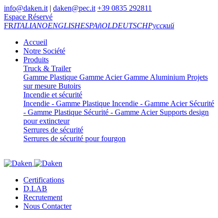
info@daken.it
|
daken@pec.it
+39 0835 292811
Espace Réservé
FR
ITALIANO
ENGLISH
ESPAñOL
DEUTSCH
Русский
Accueil
Notre Société
Produits
Truck & Trailer
Gamme Plastique
Gamme Acier
Gamme Aluminium
Projets
sur mesure
Butoirs
Incendie et sécurité
Incendie - Gamme Plastique
Incendie - Gamme Acier
Sécurité
- Gamme Plastique
Sécurité - Gamme Acier
Supports design
pour extincteur
Serrures de sécurité
Serrures de sécurité pour fourgon
Certifications
D.LAB
Recrutement
Nous Contacter