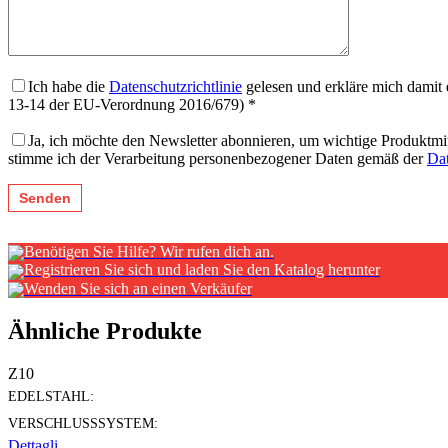
Ich habe die
Datenschutzrichtlinie
gelesen und erkläre mich damit 
13-14 der EU-Verordnung 2016/679) *
Ja, ich möchte den Newsletter abonnieren, um wichtige Produktmi
stimme ich der Verarbeitung personenbezogener Daten gemäß der
Dat
Benötigen Sie Hilfe? Wir rufen dich an.
Registrieren Sie sich und laden Sie den Katalog herunter
Wenden Sie sich an einen Verkäufer
Ähnliche Produkte
Z10
EDELSTAHL:
VERSCHLUSSSYSTEM:
Dettagli