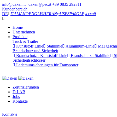
info@daken.it
|
daken@pec.it
+39 0835 292811
Kundenbereich
DE
ITALIANO
ENGLISH
FRANçAIS
ESPAñOL
Русский
Home
Unternehmen
Produkte
Truck & Trailer
Kunststoff Linie
Stahllinie
Aluminium-Linie
Maßgeschnei
Brandschutz und Sicherheit
Brandschutz - Kunststoff Linie
Brandschutz - Stahllinie
Si
Sicherheitsschlösser
Laderaumsicherungen für Transporter
Zertifizierungen
D.LAB
Jobs
Kontakte
Kontakte