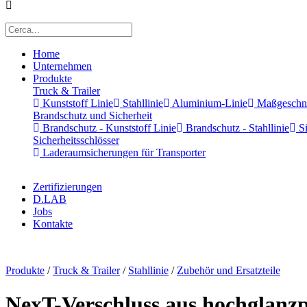
Home
Unternehmen
Produkte
Truck & Trailer
Kunststoff Linie
Stahllinie
Aluminium-Linie
Maßgeschnei
Brandschutz und Sicherheit
Brandschutz - Kunststoff Linie
Brandschutz - Stahllinie
Si
Sicherheitsschlösser
Laderaumsicherungen für Transporter
Zertifizierungen
D.LAB
Jobs
Kontakte
x
Produkte
/
Truck & Trailer
/
Stahllinie
/
Zubehör und Ersatzteile
NexT-Verschluss aus hochglanzp