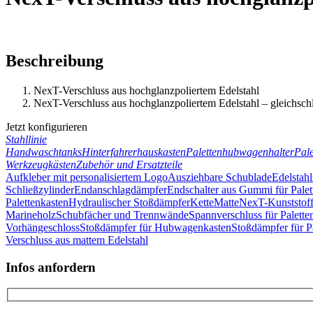
Beschreibung
NexT-Verschluss aus hochglanzpoliertem Edelstahl
NexT-Verschluss aus hochglanzpoliertem Edelstahl – gleichsch
Jetzt konfigurieren
Stahllinie
Handwaschtanks
Hinterfahrerhauskasten
Palettenhubwagenhalter
Pale
Werkzeugkästen
Zubehör und Ersatzteile
Aufkleber mit personalisiertem Logo
Ausziehbare Schublade
Edelstahl
Schließzylinder
Endanschlagdämpfer
Endschalter aus Gummi für Palet
Palettenkasten
Hydraulischer Stoßdämpfer
Kette
Matte
NexT-Kunststoff
Marineholz
Schubfächer und Trennwände
Spannverschluss für Palette
Vorhängeschloss
Stoßdämpfer für Hubwagenkasten
Stoßdämpfer für P
Verschluss aus mattem Edelstahl
Infos anfordern