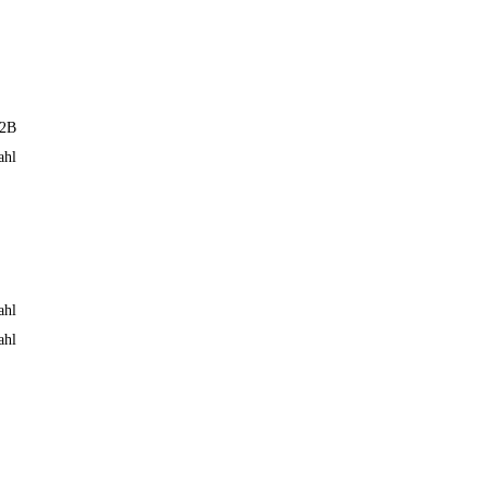
 2B
ahl
ahl
ahl