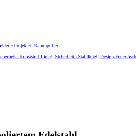
derte Projekte
Rammpuffer
cherheit - Kunststoff Linie
Sicherheit - Stahllinie
Design-Feuerlösch
oliertem Edelstahl