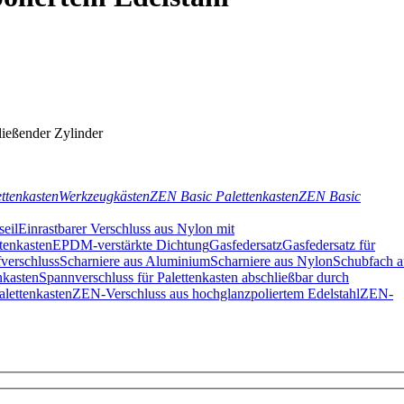
ließender Zylinder
ttenkasten
Werkzeugkästen
ZEN Basic Palettenkasten
ZEN Basic
seil
Einrastbarer Verschluss aus Nylon mit
tenkasten
EPDM-verstärkte Dichtung
Gasfedersatz
Gasfedersatz für
verschluss
Scharniere aus Aluminium
Scharniere aus Nylon
Schubfach a
nkasten
Spannverschluss für Palettenkasten abschließbar durch
alettenkasten
ZEN-Verschluss aus hochglanzpoliertem Edelstahl
ZEN-