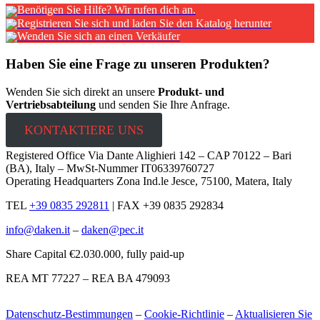
Benötigen Sie Hilfe? Wir rufen dich an.
Registrieren Sie sich und laden Sie den Katalog herunter
Wenden Sie sich an einen Verkäufer
Haben Sie eine Frage zu unseren Produkten?
Wenden Sie sich direkt an unsere
Produkt- und
Vertriebsabteilung
und senden Sie Ihre Anfrage.
KONTAKTIERE UNS
Registered Office Via Dante Alighieri 142 – CAP 70122 – Bari
(BA), Italy – MwSt-Nummer IT06339760727
Operating Headquarters Zona Ind.le Jesce, 75100, Matera, Italy
TEL
+39 0835 292811
|
FAX +39 0835 292834
info@daken.it
–
daken@pec.it
Share Capital €2.030.000, fully paid-up
REA MT 77227 – REA BA 479093
Datenschutz-Bestimmungen
–
Cookie-Richtlinie
–
Aktualisieren Sie