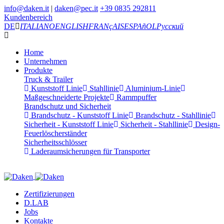
info@daken.it
|
daken@pec.it
+39 0835 292811
Kundenbereich
DE
ITALIANO
ENGLISH
FRANçAIS
ESPAñOL
Русский
Home
Unternehmen
Produkte
Truck & Trailer
Kunststoff Linie
Stahllinie
Aluminium-Linie
Maßgeschneiderte Projekte
Rammpuffer
Brandschutz und Sicherheit
Brandschutz - Kunststoff Linie
Brandschutz - Stahllinie
Sicherheit - Kunststoff Linie
Sicherheit - Stahllinie
Design-
Feuerlöscherständer
Sicherheitsschlösser
Laderaumsicherungen für Transporter
Zertifizierungen
D.LAB
Jobs
Kontakte