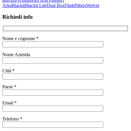
attrezzi
Fermaporte
Porta estintori
Arka
Blackit
Blackit Lite
Dual Box
Flink
Pitbox
Welvet
Richiedi info
Nome e cognome *
Nome Azienda
Città *
Paese *
Email *
Telefono *