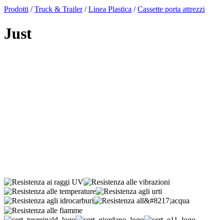
x
Prodotti
/
Truck & Trailer
/
Linea Plastica
/
Cassette porta attrezzi
Just