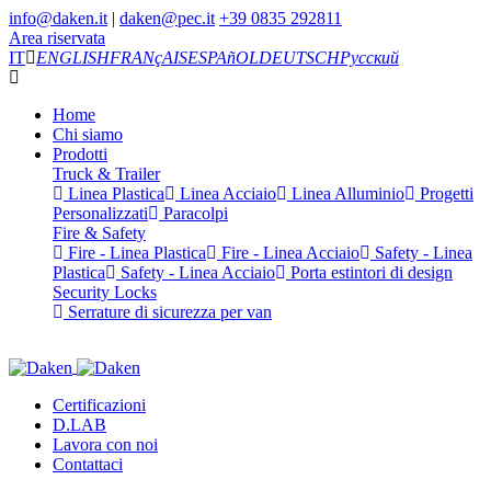
info@daken.it
|
daken@pec.it
+39 0835 292811
Area riservata
IT
ENGLISH
FRANçAIS
ESPAñOL
DEUTSCH
Русский
Home
Chi siamo
Prodotti
Truck & Trailer
Linea Plastica
Linea Acciaio
Linea Alluminio
Progetti
Personalizzati
Paracolpi
Fire & Safety
Fire - Linea Plastica
Fire - Linea Acciaio
Safety - Linea
Plastica
Safety - Linea Acciaio
Porta estintori di design
Security Locks
Serrature di sicurezza per van
Certificazioni
D.LAB
Lavora con noi
Contattaci