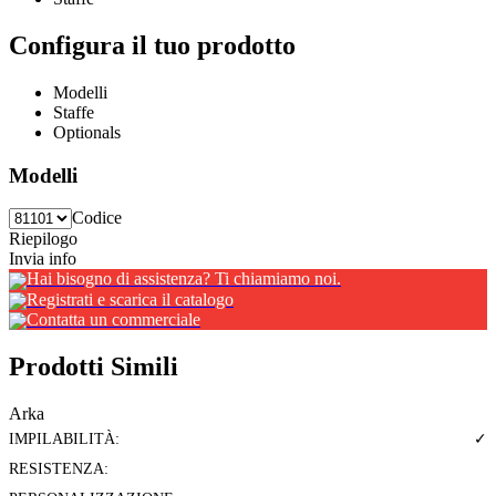
Configura il tuo prodotto
Modelli
Staffe
Optionals
Modelli
Codice
Riepilogo
Invia info
Hai bisogno di assistenza? Ti chiamiamo noi.
Registrati e scarica il catalogo
Contatta un commerciale
Prodotti Simili
Arka
IMPILABILITÀ:
✓
RESISTENZA: