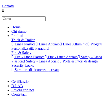
Contatti
Home
Chi siamo
Prodotti
Truck & Trailer
Linea Plastica
Linea Acciaio
Linea Alluminio
Progetti
Personalizzati
Paracolpi
Fire & Safety
Fire - Linea Plastica
Fire - Linea Acciaio
Safety - Linea
Plastica
Safety - Linea Acciaio
Porta estintori di design
Security Locks
Serrature di sicurezza per van
Certificazioni
D.LAB
Lavora con noi
Contattaci