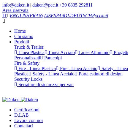
info@daken.it
|
daken@pec.it
+39 0835 292811
Area riservata
IT
ENGLISH
FRANçAIS
ESPAñOL
DEUTSCH
Русский
Home
Chi siamo
Prodotti
Truck & Trailer
Linea Plastica
Linea Acciaio
Linea Alluminio
Progetti
Personalizzati
Paracolpi
Fire & Safety
Fire - Linea Plastica
Fire - Linea Acciaio
Safety - Linea
Plastica
Safety - Linea Acciaio
Porta estintori di design
Security Locks
Serrature di sicurezza per van
Certificazioni
D.LAB
Lavora con noi
Contattaci