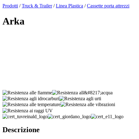
x
Prodotti
/
Truck & Trailer
/
Linea Plastica
/
Cassette porta attrezzi
Arka
Descrizione