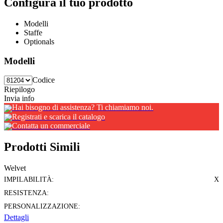
Configura il tuo prodotto
Modelli
Staffe
Optionals
Modelli
Codice
Riepilogo
Invia info
Hai bisogno di assistenza? Ti chiamiamo noi.
Registrati e scarica il catalogo
Contatta un commerciale
Prodotti Simili
Welvet
IMPILABILITÀ:
X
RESISTENZA:
PERSONALIZZAZIONE:
Dettagli