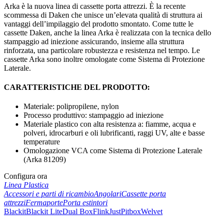
Arka è la nuova linea di cassette porta attrezzi. È la recente
scommessa di Daken che unisce un’elevata qualità di struttura ai
vantaggi dell’impilaggio del prodotto smontato. Come tutte le
cassette Daken, anche la linea Arka è realizzata con la tecnica dello
stampaggio ad iniezione assicurando, insieme alla struttura
rinforzata, una particolare robustezza e resistenza nel tempo. Le
cassette Arka sono inoltre omologate come Sistema di Protezione
Laterale.
CARATTERISTICHE DEL PRODOTTO:
Materiale: polipropilene, nylon
Processo produttivo: stampaggio ad iniezione
Materiale plastico con alta resistenza a: fiamme, acqua e
polveri, idrocarburi e oli lubrificanti, raggi UV, alte e basse
temperature
Omologazione VCA come Sistema di Protezione Laterale
(Arka 81209)
Configura ora
Linea Plastica
Accessori e parti di ricambio
Angolari
Cassette porta
attrezzi
Fermaporte
Porta estintori
Blackit
Blackit Lite
Dual Box
Flink
Just
Pitbox
Welvet