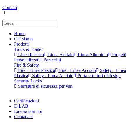
Contatti
Home
Chi siamo
Prodotti
Truck & Trailer
Linea Plastica
Linea Acciaio
Linea Alluminio
Progetti
Personalizzati
Paracolpi
Fire & Safety
Fire - Linea Plastica
Fire - Linea Acciaio
Safety - Linea
Plastica
Safety - Linea Acciaio
Porta estintori di design
Security Locks
Serrature di sicurezza per van
Certificazioni
D.LAB
Lavora con noi
Contattaci