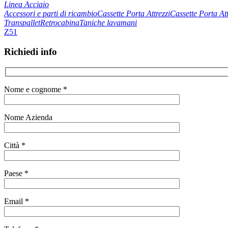
Linea Acciaio
Accessori e parti di ricambio
Cassette Porta Attrezzi
Cassette Porta At
Transpallet
Retrocabina
Taniche lavamani
Z51
Richiedi info
Nome e cognome *
Nome Azienda
Città *
Paese *
Email *