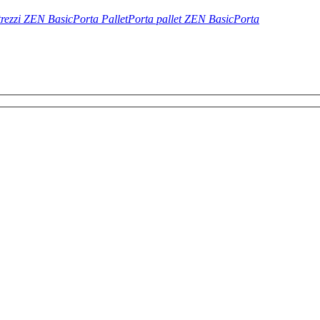
trezzi ZEN Basic
Porta Pallet
Porta pallet ZEN Basic
Porta