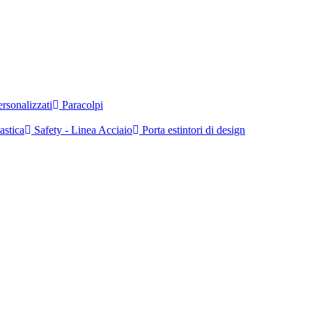
rsonalizzati
Paracolpi
astica
Safety - Linea Acciaio
Porta estintori di design