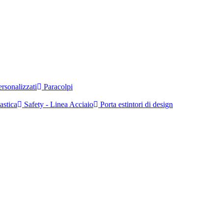
rsonalizzati
Paracolpi
astica
Safety - Linea Acciaio
Porta estintori di design