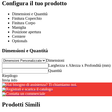
Configura il tuo prodotto
Dimensioni e Quantità
Finitura Coperchio
Finitura Corpo
Maniglia
Posizione apertura
Cerniere
Optionals
Dimensioni e Quantità
Dimensioni
Larghezza x Altezza x Profondità (mm)
Quantità
Riepilogo
Invia info
Hai bisogno di assistenza? Ti chiamiamo noi.
Registrati e scarica il catalogo
Contatta un commerciale
Prodotti Simili