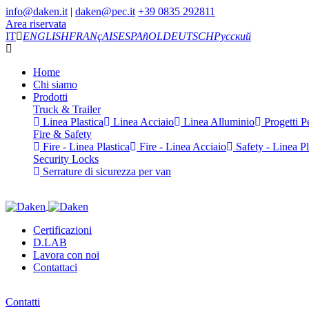
info@daken.it
|
daken@pec.it
+39 0835 292811
Area riservata
IT
ENGLISH
FRANçAIS
ESPAñOL
DEUTSCH
Русский
Home
Chi siamo
Prodotti
Truck & Trailer
Linea Plastica
Linea Acciaio
Linea Alluminio
Progetti Pe
Fire & Safety
Fire - Linea Plastica
Fire - Linea Acciaio
Safety - Linea Pl
Security Locks
Serrature di sicurezza per van
Certificazioni
D.LAB
Lavora con noi
Contattaci
Contatti