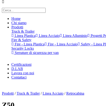
Home
Chi siamo
Prodotti
Truck & Trailer
Linea Plastica
Linea Acciaio
Linea Alluminio
Progetti Pe
Fire & Safety
Fire - Linea Plastica
Fire - Linea Acciaio
Safety - Linea Pl
Security Locks
Serrature di sicurezza per van
Certificazioni
D.LAB
Lavora con noi
Contattaci
x
Prodotti
/
Truck & Trailer
/
Linea Acciaio
/
Retrocabina
Z50