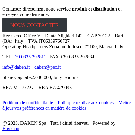
Contactez directement notre
service produit et distribution
et
envoyez votre demande.
NOUS CONTACTER
Registered Office Via Dante Alighieri 142 – CAP 70122 – Bari
(BA), Italy – TVA IT06339760727
Operating Headquarters Zona Ind.le Jesce, 75100, Matera, Italy
TEL
+39 0835 292811
|
FAX +39 0835 292834
info@daken.it
–
daken@pec.it
Share Capital €2.030.000, fully paid-up
REA MT 77227 – REA BA 479093
Politique de confidentialité
–
Politique relative aux cookies
–
Mettre
à jour vos préférences en matière de cookies
@ 2023. DAKEN Spa - Tutti i diritti riservati - Powered by
Envision