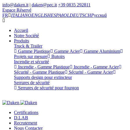
info@daken.it
|
daken@pec.it
+39 0835 292811
Espace Réservé
FR
ITALIANO
ENGLISH
ESPAñOL
DEUTSCH
Русский
Accueil
Notre Société
Produits
Truck & Trailer
Gamme Plastique
Gamme Acier
Gamme Aluminium
Projets sur mesure
Butoirs
Incendie et sécurité
Incendie - Gamme Plastique
Incendie - Gamme Acier
Sécurité - Gamme Plastique
Sécurité - Gamme Acier
Supports design pour extincteur
Serrures de sécurité
Serrures de sécurité pour fourgon
Certifications
D.LAB
Recrutement
Nous Contacter