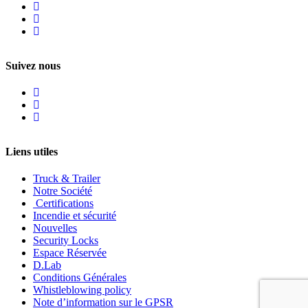
Suivez nous
Liens utiles
Truck & Trailer
Notre Société
Certifications
Incendie et sécurité
Nouvelles
Security Locks
Espace Réservée
D.Lab
Conditions Générales
Whistleblowing policy
Note d’information sur le GPSR