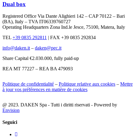
Dual box
Registered Office Via Dante Alighieri 142 – CAP 70122 – Bari
(BA), Italy – TVA IT06339760727
Operating Headquarters Zona Ind.le Jesce, 75100, Matera, Italy
TEL
+39 0835 292811
|
FAX +39 0835 292834
info@daken.it
–
daken@pec.it
Share Capital €2.030.000, fully paid-up
REA MT 77227 – REA BA 479093
Politique de confidentialité
–
Politique relative aux cookies
–
Mettre
à jour vos préférences en matière de cookies
@ 2023. DAKEN Spa - Tutti i diritti riservati - Powered by
Envision
Seguici