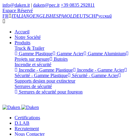
info@daken.it
|
daken@pec.it
+39 0835 292811
Espace Réservé
FR
ITALIANO
ENGLISH
ESPAñOL
DEUTSCH
Русский
Accueil
Notre Société
Produits
Truck & Trailer
Gamme Plastique
Gamme Acier
Gamme Aluminium
Projets sur mesure
Butoirs
Incendie et sécurité
Incendie - Gamme Plastique
Incendie - Gamme Acier
Sécurité - Gamme Plastique
Sécurité - Gamme Acier
Supports design pour extincteur
Serrures de sécurité
Serrures de sécurité pour fourgon
Certifications
D.LAB
Recrutement
Nous Contacter