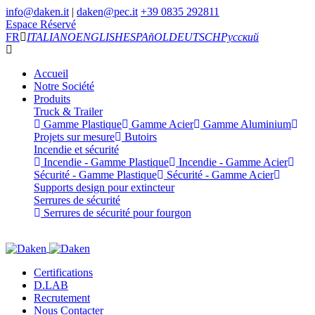
info@daken.it
|
daken@pec.it
+39 0835 292811
Espace Réservé
FR
ITALIANO
ENGLISH
ESPAñOL
DEUTSCH
Русский
Accueil
Notre Société
Produits
Truck & Trailer
Gamme Plastique
Gamme Acier
Gamme Aluminium
Projets sur mesure
Butoirs
Incendie et sécurité
Incendie - Gamme Plastique
Incendie - Gamme Acier
Sécurité - Gamme Plastique
Sécurité - Gamme Acier
Supports design pour extincteur
Serrures de sécurité
Serrures de sécurité pour fourgon
Certifications
D.LAB
Recrutement
Nous Contacter