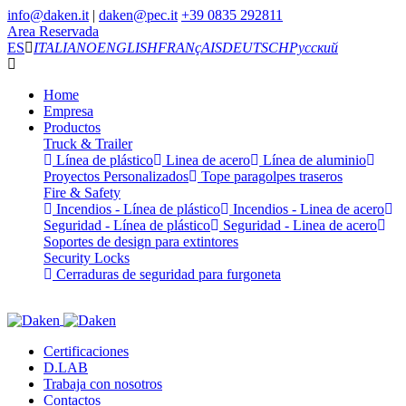
info@daken.it
|
daken@pec.it
+39 0835 292811
Area Reservada
ES
ITALIANO
ENGLISH
FRANçAIS
DEUTSCH
Русский
Home
Empresa
Productos
Truck & Trailer
Línea de plástico
Linea de acero
Línea de aluminio
Proyectos Personalizados
Tope paragolpes traseros
Fire & Safety
Incendios - Línea de plástico
Incendios - Linea de acero
Seguridad - Línea de plástico
Seguridad - Linea de acero
Soportes de design para extintores
Security Locks
Cerraduras de seguridad para furgoneta
Certificaciones
D.LAB
Trabaja con nosotros
Contactos