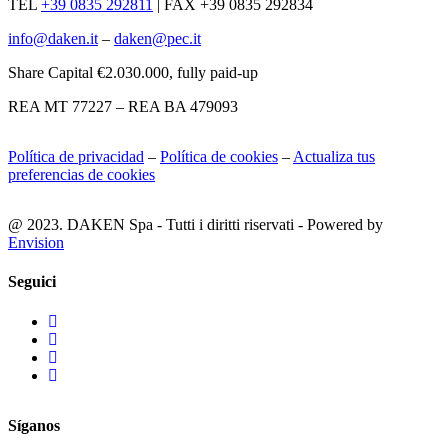
TEL
+39 0835 292811
|
FAX +39 0835 292834
info@daken.it
–
daken@pec.it
Share Capital €2.030.000, fully paid-up
REA MT 77227 – REA BA 479093
Política de privacidad
–
Política de cookies
–
Actualiza tus
preferencias de cookies
@ 2023. DAKEN Spa - Tutti i diritti riservati - Powered by
Envision
Seguici
Síganos