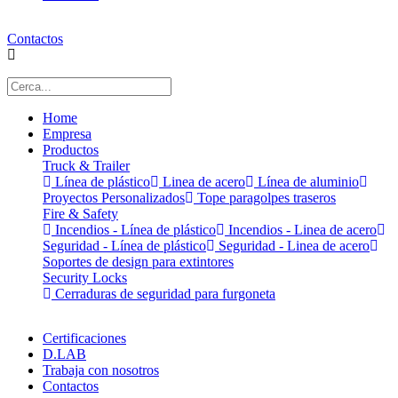
Contactos
Home
Empresa
Productos
Truck & Trailer
Línea de plástico
Linea de acero
Línea de aluminio
Proyectos Personalizados
Tope paragolpes traseros
Fire & Safety
Incendios - Línea de plástico
Incendios - Linea de acero
Seguridad - Línea de plástico
Seguridad - Linea de acero
Soportes de design para extintores
Security Locks
Cerraduras de seguridad para furgoneta
Certificaciones
D.LAB
Trabaja con nosotros
Contactos