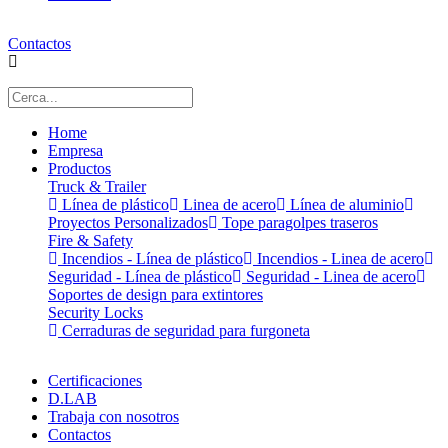
Contactos
Home
Empresa
Productos
Truck & Trailer
Línea de plástico
Linea de acero
Línea de aluminio
Proyectos Personalizados
Tope paragolpes traseros
Fire & Safety
Incendios - Línea de plástico
Incendios - Linea de acero
Seguridad - Línea de plástico
Seguridad - Linea de acero
Soportes de design para extintores
Security Locks
Cerraduras de seguridad para furgoneta
Certificaciones
D.LAB
Trabaja con nosotros
Contactos