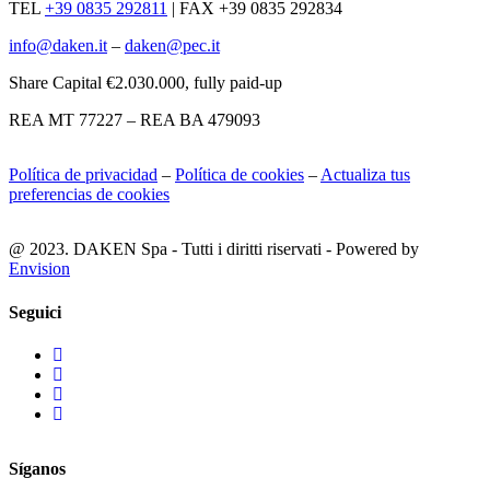
TEL
+39 0835 292811
|
FAX +39 0835 292834
info@daken.it
–
daken@pec.it
Share Capital €2.030.000, fully paid-up
REA MT 77227 – REA BA 479093
Política de privacidad
–
Política de cookies
–
Actualiza tus
preferencias de cookies
@ 2023. DAKEN Spa - Tutti i diritti riservati - Powered by
Envision
Seguici
Síganos