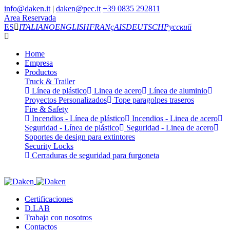
info@daken.it
|
daken@pec.it
+39 0835 292811
Area Reservada
ES
ITALIANO
ENGLISH
FRANçAIS
DEUTSCH
Русский
Home
Empresa
Productos
Truck & Trailer
Línea de plástico
Linea de acero
Línea de aluminio
Proyectos Personalizados
Tope paragolpes traseros
Fire & Safety
Incendios - Línea de plástico
Incendios - Linea de acero
Seguridad - Línea de plástico
Seguridad - Linea de acero
Soportes de design para extintores
Security Locks
Cerraduras de seguridad para furgoneta
Certificaciones
D.LAB
Trabaja con nosotros
Contactos