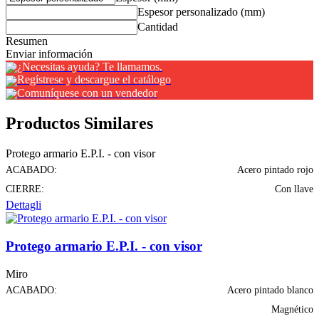
Espesor personalizado (mm)
Cantidad
Resumen
Enviar información
¿Necesitas ayuda? Te llamamos.
Regístrese y descargue el catálogo
Comuníquese con un vendedor
Productos Similares
Protego armario E.P.I. - con visor
ACABADO:
Acero pintado rojo
CIERRE:
Con llave
Dettagli
Protego armario E.P.I. - con visor
Miro
ACABADO:
Acero pintado blanco
Magnético