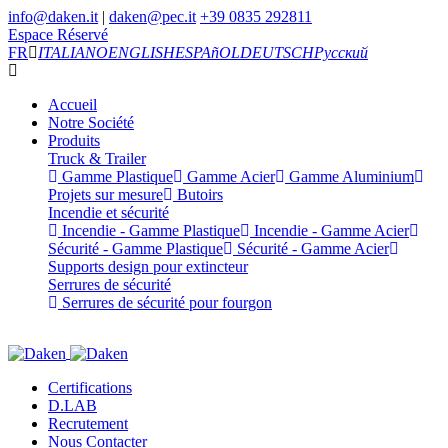
info@daken.it
|
daken@pec.it
+39 0835 292811
Espace Réservé
FR
ITALIANO
ENGLISH
ESPAñOL
DEUTSCH
Русский
Accueil
Notre Société
Produits
Truck & Trailer
Gamme Plastique
Gamme Acier
Gamme Aluminium
Projets sur mesure
Butoirs
Incendie et sécurité
Incendie - Gamme Plastique
Incendie - Gamme Acier
Sécurité - Gamme Plastique
Sécurité - Gamme Acier
Supports design pour extincteur
Serrures de sécurité
Serrures de sécurité pour fourgon
Certifications
D.LAB
Recrutement
Nous Contacter