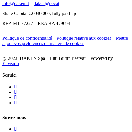
info@daken.it
–
daken@pec.it
Share Capital €2.030.000, fully paid-up
REA MT 77227 – REA BA 479093
Politique de confidentialité
–
Politique relative aux cookies
–
Mettre
à jour vos préférences en matière de cookies
@ 2023. DAKEN Spa - Tutti i diritti riservati - Powered by
Envision
Seguici
Suivez nous