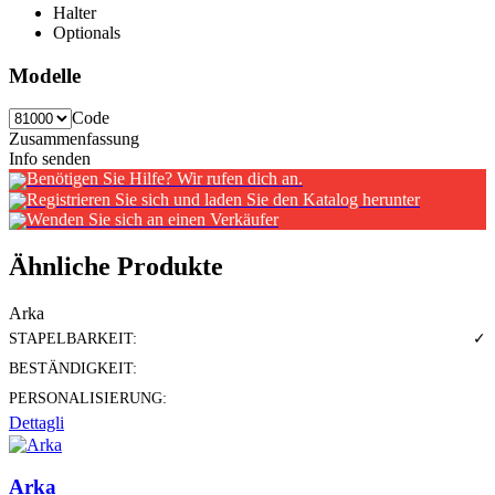
Halter
Optionals
Modelle
Code
Zusammenfassung
Info senden
Benötigen Sie Hilfe? Wir rufen dich an.
Registrieren Sie sich und laden Sie den Katalog herunter
Wenden Sie sich an einen Verkäufer
Ähnliche Produkte
Arka
STAPELBARKEIT:
✓
BESTÄNDIGKEIT:
PERSONALISIERUNG:
Dettagli
Arka