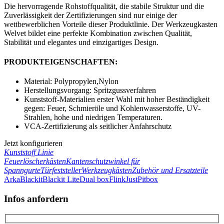
Die hervorragende Rohstoffqualität, die stabile Struktur und die
Zuverlässigkeit der Zertifizierungen sind nur einige der
wettbewerblichen Vorteile dieser Produktlinie. Der Werkzeugkasten
Welvet bildet eine perfekte Kombination zwischen Qualität,
Stabilität und elegantes und einzigartiges Design.
PRODUKTEIGENSCHAFTEN:
Material: Polypropylen,Nylon
Herstellungsvorgang: Spritzgussverfahren
Kunststoff-Materialien erster Wahl mit hoher Beständigkeit
gegen: Feuer, Schmieröle und Kohlenwasserstoffe, UV-
Strahlen, hohe und niedrigen Temperaturen.
VCA-Zertifizierung als seitlicher Anfahrschutz
Jetzt konfigurieren
Kunststoff Linie
Feuerlöscherkästen
Kantenschutzwinkel für
Spanngurte
Türfeststeller
Werkzeugkästen
Zubehör und Ersatzteile
Arka
Blackit
Blackit Lite
Dual box
Flink
Just
Pitbox
Infos anfordern