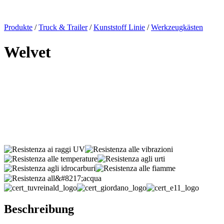
x
Produkte
/
Truck & Trailer
/
Kunststoff Linie
/
Werkzeugkästen
Welvet
Beschreibung