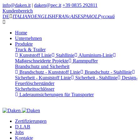
info@daken.it
|
daken@pec.it
+39 0835 292811
Kundenbereich
DE
ITALIANO
ENGLISH
FRANçAIS
ESPAñOL
Русский
Home
Unternehmen
Produkte
Truck & Trailer
Kunststoff Linie
Stahllinie
Aluminium-Linie
Maßgeschneiderte Projekte
Rammpuffer
Brandschutz und Sicherheit
Brandschutz - Kunststoff Linie
Brandschutz - Stahllinie
Sicherheit - Kunststoff Linie
Sicherheit - Stahllinie
Design-
Feuerlöscherständer
Sicherheitsschlösser
Laderaumsicherungen für Transporter
Zertifizierungen
D.LAB
Jobs
Kontakte