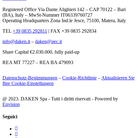
Registered Office Via Dante Alighieri 142 – CAP 70122 – Bari
(BA), Italy – MwSt-Nummer IT06339760727
Operating Headquarters Zona Ind.le Jesce, 75100, Matera, Italy
TEL
+39 0835 292811
|
FAX +39 0835 292834
info@daken.it
–
daken@pec.it
Share Capital €2.030.000, fully paid-up
REA MT 77227 – REA BA 479093
Datenschutz-Bestimmungen
–
Cookie-Richtlinie
–
Aktualisieren Sie
Ihre Cookie-Einstellungen
@ 2023. DAKEN Spa - Tutti i diritti riservati - Powered by
Envision
Seguici