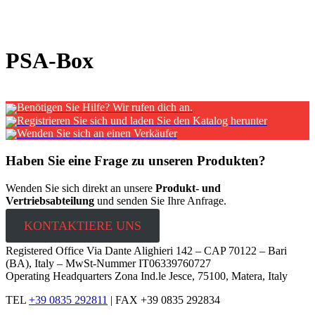
x
PSA-Box
Benötigen Sie Hilfe? Wir rufen dich an.
Registrieren Sie sich und laden Sie den Katalog herunter
Wenden Sie sich an einen Verkäufer
Haben Sie eine Frage zu unseren Produkten?
Wenden Sie sich direkt an unsere
Produkt- und
Vertriebsabteilung
und senden Sie Ihre Anfrage.
KONTAKTIERE UNS
Registered Office Via Dante Alighieri 142 – CAP 70122 – Bari
(BA), Italy – MwSt-Nummer IT06339760727
Operating Headquarters Zona Ind.le Jesce, 75100, Matera, Italy
TEL
+39 0835 292811
|
FAX +39 0835 292834