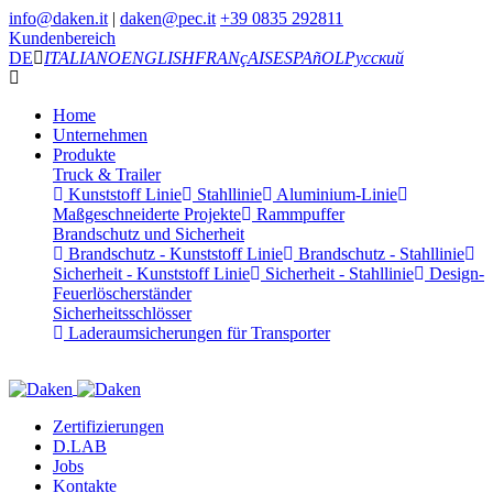
info@daken.it
|
daken@pec.it
+39 0835 292811
Kundenbereich
DE
ITALIANO
ENGLISH
FRANçAIS
ESPAñOL
Русский
Home
Unternehmen
Produkte
Truck & Trailer
Kunststoff Linie
Stahllinie
Aluminium-Linie
Maßgeschneiderte Projekte
Rammpuffer
Brandschutz und Sicherheit
Brandschutz - Kunststoff Linie
Brandschutz - Stahllinie
Sicherheit - Kunststoff Linie
Sicherheit - Stahllinie
Design-
Feuerlöscherständer
Sicherheitsschlösser
Laderaumsicherungen für Transporter
Zertifizierungen
D.LAB
Jobs
Kontakte