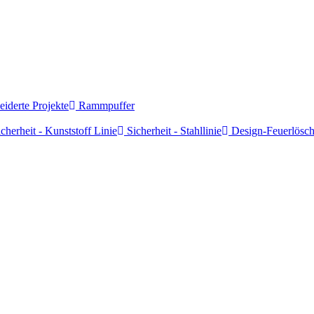
derte Projekte
Rammpuffer
cherheit - Kunststoff Linie
Sicherheit - Stahllinie
Design-Feuerlösch