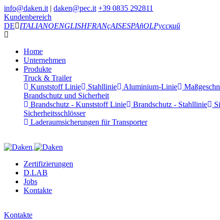
info@daken.it
|
daken@pec.it
+39 0835 292811
Kundenbereich
DE
ITALIANO
ENGLISH
FRANçAIS
ESPAñOL
Русский
Home
Unternehmen
Produkte
Truck & Trailer
Kunststoff Linie
Stahllinie
Aluminium-Linie
Maßgeschnei
Brandschutz und Sicherheit
Brandschutz - Kunststoff Linie
Brandschutz - Stahllinie
Si
Sicherheitsschlösser
Laderaumsicherungen für Transporter
Zertifizierungen
D.LAB
Jobs
Kontakte
Kontakte