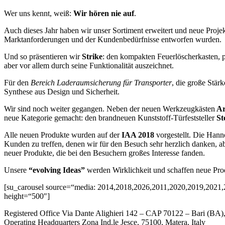
Wer uns kennt, weiß:
Wir hören nie auf
.
Auch dieses Jahr haben wir unser Sortiment erweitert und neue Proj
Marktanforderungen und der Kundenbedürfnisse entworfen wurden.
Und so präsentieren wir
Strike
: den kompakten Feuerlöscherkasten, pr
aber vor allem durch seine Funktionalität auszeichnet.
Für den
Bereich Laderaumsicherung für Transporter
, die große Stär
Synthese aus Design und Sicherheit.
Wir sind noch weiter gegangen. Neben der neuen Werkzeugkästen
Ar
neue Kategorie gemacht: den brandneuen Kunststoff-Türfeststeller
St
Alle neuen Produkte wurden auf der
IAA 2018
vorgestellt. Die Hann
Kunden zu treffen, denen wir für den Besuch sehr herzlich danken, ab
neuer Produkte, die bei den Besuchern großes Interesse fanden.
Unsere
“evolving Ideas”
werden Wirklichkeit und schaffen neue Pro
[su_carousel source=“media: 2014,2018,2026,2011,2020,2019,2021
height=“500″]
Registered Office Via Dante Alighieri 142 – CAP 70122 – Bari (B
Operating Headquarters Zona Ind.le Jesce, 75100, Matera, Italy