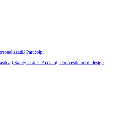
rsonalizzati
Paracolpi
astica
Safety - Linea Acciaio
Porta estintori di design