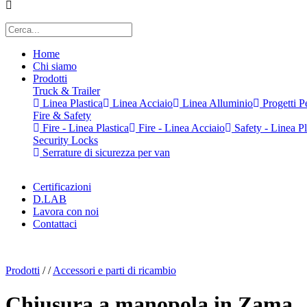
Home
Chi siamo
Prodotti
Truck & Trailer
Linea Plastica
Linea Acciaio
Linea Alluminio
Progetti Pe
Fire & Safety
Fire - Linea Plastica
Fire - Linea Acciaio
Safety - Linea Pl
Security Locks
Serrature di sicurezza per van
Certificazioni
D.LAB
Lavora con noi
Contattaci
x
Prodotti
/
/
Accessori e parti di ricambio
Chiusura a manopola in Zama