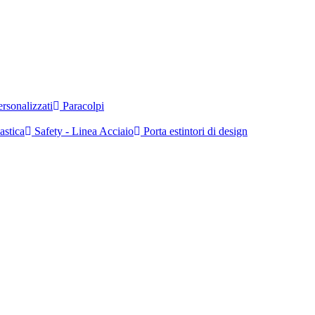
rsonalizzati
Paracolpi
astica
Safety - Linea Acciaio
Porta estintori di design