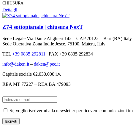
CHIUSURA:
Dettagli
Z74 sottopianale | chiusura NexT
Sede Legale Via Dante Alighieri 142 – CAP 70122 – Bari (BA) Ital
Sede Operativa Zona Ind.le Jesce, 75100, Matera, Italy
TEL
+39 0835 292811
|
FAX +39 0835 292834
info@daken.it
–
daken@pec.it
Capitale sociale €2.030.000 i.v.
REA MT 77227 – REA BA 479093
Sì, voglio iscrivermi alla newsletter per ricevere comunicazioni i
Iscriviti