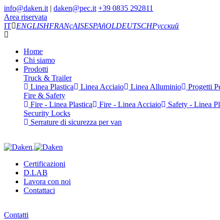
info@daken.it
|
daken@pec.it
+39 0835 292811
Area riservata
IT
ENGLISH
FRANçAIS
ESPAñOL
DEUTSCH
Русский
Home
Chi siamo
Prodotti
Truck & Trailer
Linea Plastica
Linea Acciaio
Linea Alluminio
Progetti Pe
Fire & Safety
Fire - Linea Plastica
Fire - Linea Acciaio
Safety - Linea Pl
Security Locks
Serrature di sicurezza per van
Certificazioni
D.LAB
Lavora con noi
Contattaci
Contatti