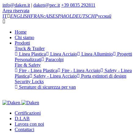
info@daken.it
|
daken@pec.it
+39 0835 292811
Area riservata
IT
ENGLISH
FRANçAIS
ESPAñOL
DEUTSCH
Русский
Home
Chi siamo
Prodotti
Truck & Trailer
Linea Plastica
Linea Acciaio
Linea Alluminio
Progetti
Personalizzati
Paracolpi
Fire & Safety
Fire - Linea Plastica
Fire - Linea Acciaio
Safety - Linea
Plastica
Safety - Linea Acciaio
Porta estintori di design
Security Locks
Serrature di sicurezza per van
Certificazioni
D.LAB
Lavora con noi
Contattaci