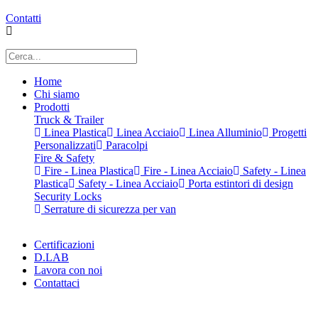
Contatti
Home
Chi siamo
Prodotti
Truck & Trailer
Linea Plastica
Linea Acciaio
Linea Alluminio
Progetti
Personalizzati
Paracolpi
Fire & Safety
Fire - Linea Plastica
Fire - Linea Acciaio
Safety - Linea
Plastica
Safety - Linea Acciaio
Porta estintori di design
Security Locks
Serrature di sicurezza per van
Certificazioni
D.LAB
Lavora con noi
Contattaci