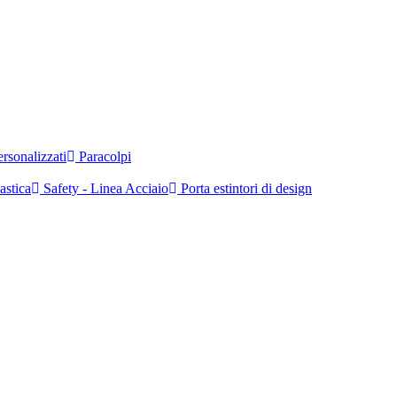
rsonalizzati
Paracolpi
astica
Safety - Linea Acciaio
Porta estintori di design