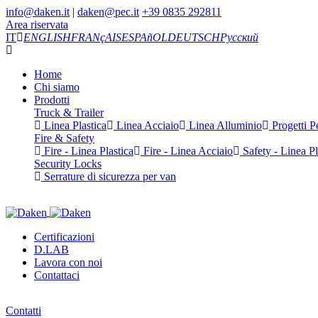
info@daken.it
|
daken@pec.it
+39 0835 292811
Area riservata
IT
ENGLISH
FRANçAIS
ESPAñOL
DEUTSCH
Русский
Home
Chi siamo
Prodotti
Truck & Trailer
Linea Plastica
Linea Acciaio
Linea Alluminio
Progetti Pe
Fire & Safety
Fire - Linea Plastica
Fire - Linea Acciaio
Safety - Linea Pl
Security Locks
Serrature di sicurezza per van
Certificazioni
D.LAB
Lavora con noi
Contattaci
Contatti