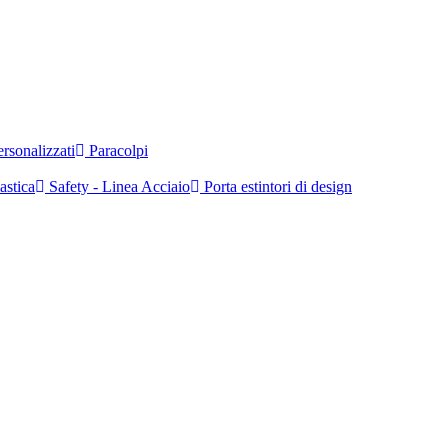
rsonalizzati
Paracolpi
astica
Safety - Linea Acciaio
Porta estintori di design