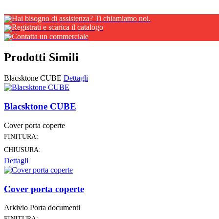
Hai bisogno di assistenza? Ti chiamiamo noi.
Registrati e scarica il catalogo
Contatta un commerciale
Prodotti Simili
Blacsktone CUBE
Dettagli
Blacsktone CUBE
Cover porta coperte
FINITURA:
CHIUSURA:
Dettagli
Cover porta coperte
Arkivio Porta documenti
FINITURA: