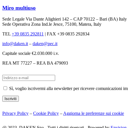
Miro multiuso
Sede Legale Via Dante Alighieri 142 – CAP 70122 – Bari (BA) Ital
Sede Operativa Zona Ind.le Jesce, 75100, Matera, Italy
TEL
+39 0835 292811
|
FAX +39 0835 292834
info@daken.it
–
daken@pec.it
Capitale sociale €2.030.000 i.v.
REA MT 77227 – REA BA 479093
Sì, voglio iscrivermi alla newsletter per ricevere comunicazioni i
Iscriviti
Privacy Policy
–
Cookie Policy
–
Aggiorna le preferenze sui cookie
@ 2023. DAKEN Spa - Tutti i diritti riservati - Powered by
Envision