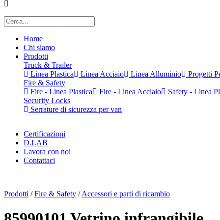
Home
Chi siamo
Prodotti
Truck & Trailer
Linea Plastica
Linea Acciaio
Linea Alluminio
Progetti Pe
Fire & Safety
Fire - Linea Plastica
Fire - Linea Acciaio
Safety - Linea Pl
Security Locks
Serrature di sicurezza per van
Certificazioni
D.LAB
Lavora con noi
Contattaci
x
Prodotti
/
Fire & Safety
/
Accessori e parti di ricambio
85990101 Vetrino infrangibile