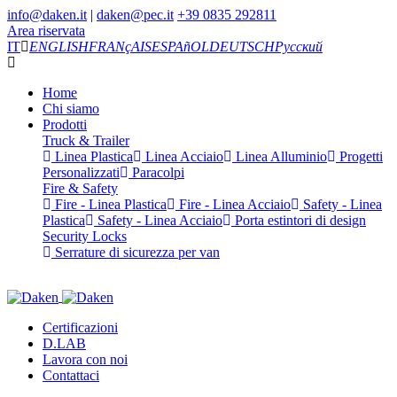
info@daken.it
|
daken@pec.it
+39 0835 292811
Area riservata
IT
ENGLISH
FRANçAIS
ESPAñOL
DEUTSCH
Русский
Home
Chi siamo
Prodotti
Truck & Trailer
Linea Plastica
Linea Acciaio
Linea Alluminio
Progetti
Personalizzati
Paracolpi
Fire & Safety
Fire - Linea Plastica
Fire - Linea Acciaio
Safety - Linea
Plastica
Safety - Linea Acciaio
Porta estintori di design
Security Locks
Serrature di sicurezza per van
Certificazioni
D.LAB
Lavora con noi
Contattaci