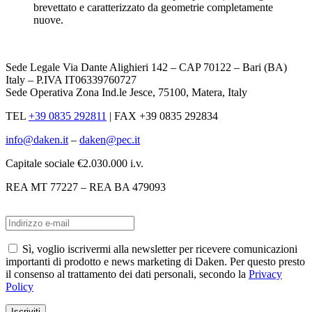
brevettato e caratterizzato da geometrie completamente
nuove.
Sede Legale Via Dante Alighieri 142 – CAP 70122 – Bari (BA)
Italy – P.IVA IT06339760727
Sede Operativa Zona Ind.le Jesce, 75100, Matera, Italy
TEL
+39 0835 292811
|
FAX +39 0835 292834
info@daken.it
–
daken@pec.it
Capitale sociale €2.030.000 i.v.
REA MT 77227 – REA BA 479093
Sì, voglio iscrivermi alla newsletter per ricevere comunicazioni
importanti di prodotto e news marketing di Daken. Per questo presto
il consenso al trattamento dei dati personali, secondo la
Privacy
Policy
Iscriviti