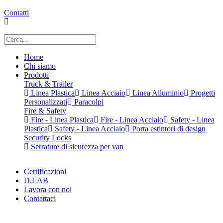
Contatti
Home
Chi siamo
Prodotti
Truck & Trailer
Linea Plastica
Linea Acciaio
Linea Alluminio
Progetti
Personalizzati
Paracolpi
Fire & Safety
Fire - Linea Plastica
Fire - Linea Acciaio
Safety - Linea
Plastica
Safety - Linea Acciaio
Porta estintori di design
Security Locks
Serrature di sicurezza per van
Certificazioni
D.LAB
Lavora con noi
Contattaci