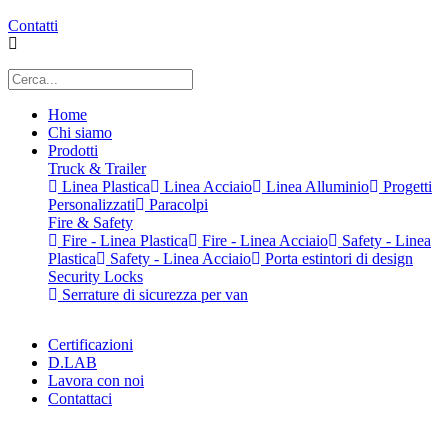
Contatti
Home
Chi siamo
Prodotti
Truck & Trailer
Linea Plastica
Linea Acciaio
Linea Alluminio
Progetti
Personalizzati
Paracolpi
Fire & Safety
Fire - Linea Plastica
Fire - Linea Acciaio
Safety - Linea
Plastica
Safety - Linea Acciaio
Porta estintori di design
Security Locks
Serrature di sicurezza per van
Certificazioni
D.LAB
Lavora con noi
Contattaci