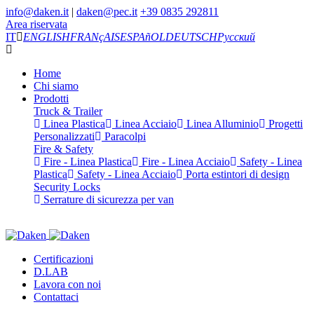
info@daken.it
|
daken@pec.it
+39 0835 292811
Area riservata
IT
ENGLISH
FRANçAIS
ESPAñOL
DEUTSCH
Русский
Home
Chi siamo
Prodotti
Truck & Trailer
Linea Plastica
Linea Acciaio
Linea Alluminio
Progetti
Personalizzati
Paracolpi
Fire & Safety
Fire - Linea Plastica
Fire - Linea Acciaio
Safety - Linea
Plastica
Safety - Linea Acciaio
Porta estintori di design
Security Locks
Serrature di sicurezza per van
Certificazioni
D.LAB
Lavora con noi
Contattaci