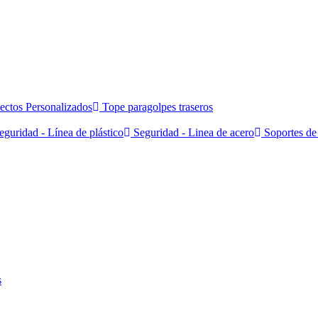
ectos Personalizados
Tope paragolpes traseros
guridad - Línea de plástico
Seguridad - Linea de acero
Soportes de 
s