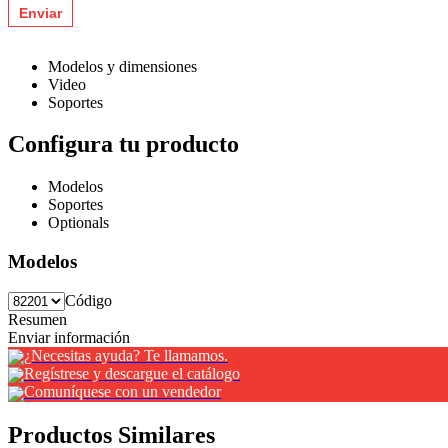
Modelos y dimensiones
Video
Soportes
Configura tu producto
Modelos
Soportes
Optionals
Modelos
Código
Resumen
Enviar información
¿Necesitas ayuda? Te llamamos.
Regístrese y descargue el catálogo
Comuníquese con un vendedor
Productos Similares