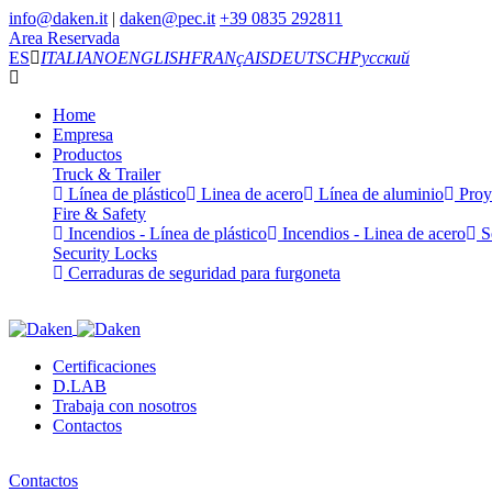
info@daken.it
|
daken@pec.it
+39 0835 292811
Area Reservada
ES
ITALIANO
ENGLISH
FRANçAIS
DEUTSCH
Русский
Home
Empresa
Productos
Truck & Trailer
Línea de plástico
Linea de acero
Línea de aluminio
Proy
Fire & Safety
Incendios - Línea de plástico
Incendios - Linea de acero
Se
Security Locks
Cerraduras de seguridad para furgoneta
Certificaciones
D.LAB
Trabaja con nosotros
Contactos
Contactos