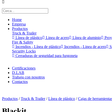
Home
Empresa
Productos
Truck & Trailer
Línea de plástico
Linea de acero
Línea de aluminio
Proy
Fire & Safety
Incendios - Línea de plástico
Incendios - Linea de acero
Se
Security Locks
Cerraduras de seguridad para furgoneta
Certificaciones
D.LAB
Trabaja con nosotros
Contactos
x
Productos
/
Truck & Trailer
/
Línea de plástico
/
Cajas de herramienta
Blackit