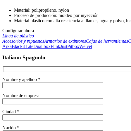
Material: polipropileno, nylon
Proceso de producción: moldeo por inyección
Material plástico con alta resistencia a: llamas, agua y polvo, h
Configurar ahora
Línea de plástico
Accesorios y repuestos
Armarios de extintores
Cajas de herramientas
C
Arka
Blackit Lite
Dual box
Flink
Just
Pitbox
Welvet
Italiano Spagnolo
Nombre y apellido *
Nombre de empresa
Ciudad *
Nación *